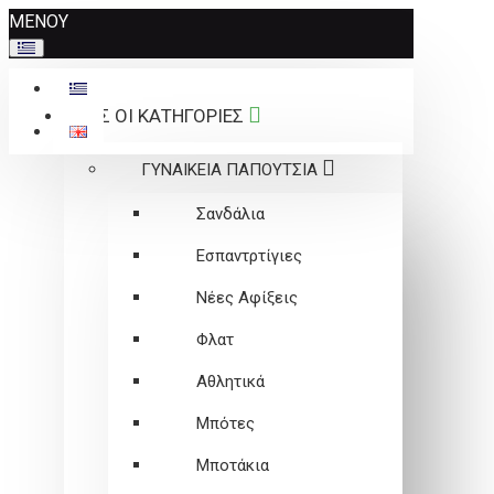
Σημείωση:
ΜΕΝΟΥ
Αυτός
ο
ιστότοπος
ΟΛΕΣ ΟΙ ΚΑΤΗΓΟΡΙΕΣ
περιλαμβάνει
ένα
ΓΥΝΑΙΚΕΙΑ ΠΑΠΟΥΤΣΙΑ
σύστημα
προσβασιμότητας.
Σανδάλια
Εσπαντρτίγιες
Νέες Αφίξεις
Φλατ
Αθλητικά
Μπότες
Μποτάκια