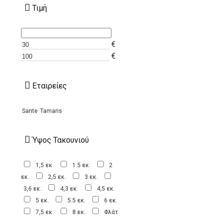
Τιμή
€
€
Εταιρείες
Sante
Tamaris
Ύψος Τακουνιού
1,5 εκ.
1.5 εκ.
2
εκ.
2,5 εκ.
3 εκ.
3,6 εκ.
4,3 εκ.
4,5 εκ.
5 εκ.
5.5 εκ.
6 εκ.
7,5 εκ.
8 εκ.
Φλάτ