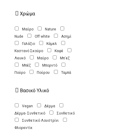
Χρώμα
Mαύρο
Nature
Nude
Off white
Ασημί
Γαλάζιο
Κάμελ
Καστανό Σκούρο
Καφέ
Λευκό
Μαύρο
Μπ΄εζ
Μπέζ
Μπορντό
Πούρο
Πούρου
Ταμπά
Βασικό Υλικό
Vegan
Δέρμα
Δέρμα- Συνθετικό
Συνθετικό
Συνθετικό Λουστρίνι
Φλορεντίκ