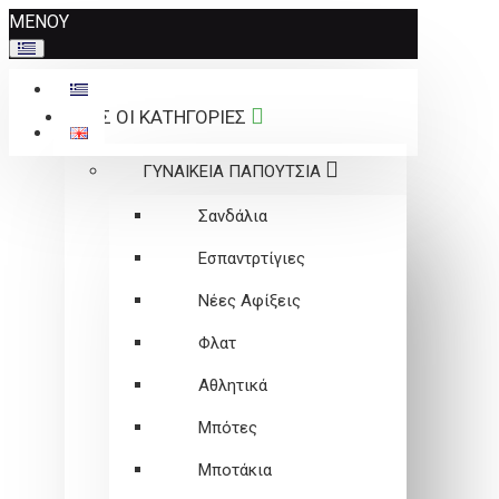
Σημείωση:
ΜΕΝΟΥ
Αυτός
ο
ιστότοπος
ΟΛΕΣ ΟΙ ΚΑΤΗΓΟΡΙΕΣ
περιλαμβάνει
ένα
ΓΥΝΑΙΚΕΙΑ ΠΑΠΟΥΤΣΙΑ
σύστημα
προσβασιμότητας.
Σανδάλια
Εσπαντρτίγιες
Νέες Αφίξεις
Φλατ
Αθλητικά
Μπότες
Μποτάκια