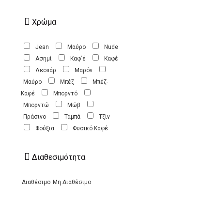
Χρώμα
Jean
Mαύρο
Nude
Ασημί
Καφ΄έ
Καφέ
Λεοπάρ
Μαρόν
Μαύρο
Μπέζ
Μπέζ-
Καφέ
Μπορντό
Μπορντώ
Μώβ
Πράσινο
Ταμπά
Τζίν
Φούξια
Φυσικό Καφέ
Διαθεσιμότητα
Διαθέσιμο
Μη Διαθέσιμο