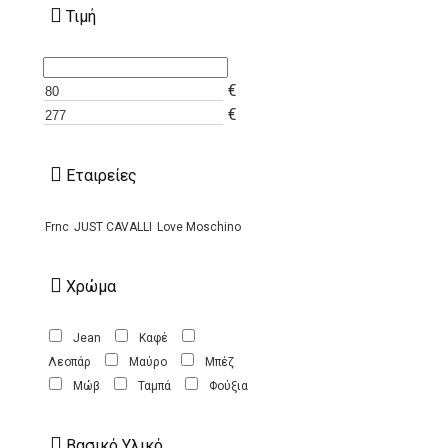
Τιμή
€
€
Εταιρείες
Frnc
JUST CAVALLI
Love Moschino
Χρώμα
Jean
Καφέ
Λεοπάρ
Μαύρο
Μπέζ
Μώβ
Ταμπά
Φούξια
Βασικό Υλικό