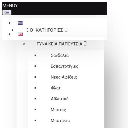
Σημείωση:
ΜΕΝΟΥ
Αυτός
ο
ιστότοπος
ΟΛΕΣ ΟΙ ΚΑΤΗΓΟΡΙΕΣ
περιλαμβάνει
ένα
ΓΥΝΑΙΚΕΙΑ ΠΑΠΟΥΤΣΙΑ
σύστημα
προσβασιμότητας.
Σανδάλια
Εσπαντρτίγιες
Νέες Αφίξεις
Φλατ
Αθλητικά
Μπότες
Μποτάκια