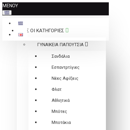
Σημείωση:
ΜΕΝΟΥ
Αυτός
ο
ιστότοπος
ΟΛΕΣ ΟΙ ΚΑΤΗΓΟΡΙΕΣ
περιλαμβάνει
ένα
ΓΥΝΑΙΚΕΙΑ ΠΑΠΟΥΤΣΙΑ
σύστημα
προσβασιμότητας.
Σανδάλια
Εσπαντρτίγιες
Νέες Αφίξεις
Φλατ
Αθλητικά
Μπότες
Μποτάκια