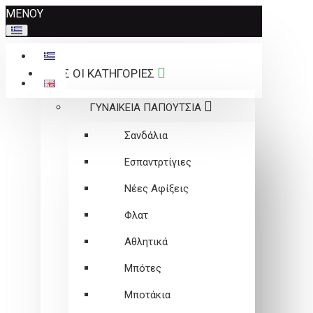
Σημείωση:
ΜΕΝΟΥ
Αυτός
ο
ιστότοπος
ΟΛΕΣ ΟΙ ΚΑΤΗΓΟΡΙΕΣ
περιλαμβάνει
ένα
ΓΥΝΑΙΚΕΙΑ ΠΑΠΟΥΤΣΙΑ
σύστημα
προσβασιμότητας.
Σανδάλια
Εσπαντρτίγιες
Νέες Αφίξεις
Φλατ
Αθλητικά
Μπότες
Μποτάκια