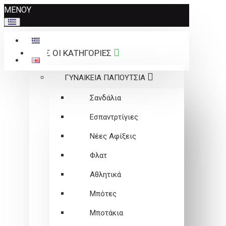
Σημείωση:
ΜΕΝΟΥ
Αυτός
ο
ιστότοπος
ΟΛΕΣ ΟΙ ΚΑΤΗΓΟΡΙΕΣ
περιλαμβάνει
ένα
ΓΥΝΑΙΚΕΙΑ ΠΑΠΟΥΤΣΙΑ
σύστημα
προσβασιμότητας.
Σανδάλια
Εσπαντρτίγιες
Νέες Αφίξεις
Φλατ
Αθλητικά
Μπότες
Μποτάκια