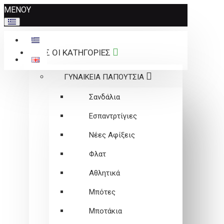
Σημείωση:
ΜΕΝΟΥ
Αυτός
ο
ιστότοπος
ΟΛΕΣ ΟΙ ΚΑΤΗΓΟΡΙΕΣ
περιλαμβάνει
ένα
ΓΥΝΑΙΚΕΙΑ ΠΑΠΟΥΤΣΙΑ
σύστημα
προσβασιμότητας.
Σανδάλια
Εσπαντρτίγιες
Νέες Αφίξεις
Φλατ
Αθλητικά
Μπότες
Μποτάκια