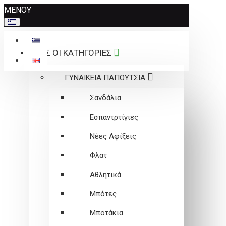
Σημείωση:
ΜΕΝΟΥ
Αυτός
ο
ιστότοπος
ΟΛΕΣ ΟΙ ΚΑΤΗΓΟΡΙΕΣ
περιλαμβάνει
ένα
ΓΥΝΑΙΚΕΙΑ ΠΑΠΟΥΤΣΙΑ
σύστημα
προσβασιμότητας.
Σανδάλια
Εσπαντρτίγιες
Νέες Αφίξεις
Φλατ
Αθλητικά
Μπότες
Μποτάκια