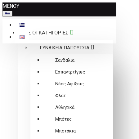
Σημείωση:
ΜΕΝΟΥ
Αυτός
ο
ιστότοπος
ΟΛΕΣ ΟΙ ΚΑΤΗΓΟΡΙΕΣ
περιλαμβάνει
ένα
ΓΥΝΑΙΚΕΙΑ ΠΑΠΟΥΤΣΙΑ
σύστημα
προσβασιμότητας.
Σανδάλια
Εσπαντρτίγιες
Νέες Αφίξεις
Φλατ
Αθλητικά
Μπότες
Μποτάκια