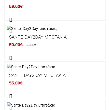
κάποιον απο τους ακόλουθους τραπεζικούς
59.00€
λογαριασμούς:
Alpha bank: GR4001402880288002002005983
ΕΞΟΔΑ ΑΠΟΣΤΟΛΗΣ
SANTE, DAY2DAY, ΜΠΟΤΆΚΙΑ,
ΕΛΛΑΔΑ
50.00€
65.00€
Η αποστολή των παραγγελιών σας
πραγματοποιείται σε όλη την Ελλάδα ΔΩΡΕΑΝ
για αγορές άνω των 50€ και με κόστος
μεταφορικών 2€ για αγορές κάτω των 50€
SANTE DAY2DAY ΜΠΟΤΆΚΙΑ
Τα προϊόντα που παραγγέλνει ο χρήστης μέσω
55.00€
του ηλεκτρονικού καταστήματος lablanca.gr
αποστέλλονται με την ACS Courier.
Εκτός Ελλάδος δεν αποστέλουμε .