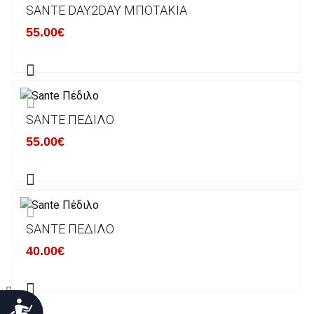
SANTE DAY2DAY ΜΠΟΤΆΚΙΑ
Χρόνος Διεκπεραίωσης Παραγγελιών:
55.00€
Ο χρόνος παράδοσης εκτιμάται σε 1-5
εργάσιμες ημέρες από την ημερομηνία
αναχώρησης της παραγγελίας του πελάτη.
SANTE ΠΈΔΙΛΟ
ΠΟΛΙΤΙΚΗ ΕΠΙΣΤΡΟΦΩΝ
55.00€
Έχετε το δικαίωμα να επιστρέψετε το προιόν
που παραλάβετε εντός δεκατεσσάρων (14)
ημερολογιακών ημερών και να ζητήσετε την
αντικατάστασή του με άλλο μέγεθος ή άλλο
SANTE ΠΈΔΙΛΟ
προιόν.
Βασική προυπόθεση για την επιστροφή του
40.00€
προιόντος είναι να βρίσκεται στην αρχική του
κατάσταση, στην αρχική του συσκευασία και
να μην έχει επέλθει καμία φθορά σε αυτό.
Προσιτότητα
Προϊόντα που στέλνονται χωρίς εξωτερική