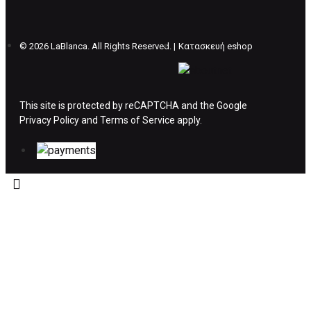
θέλετε να προβείτε σε 2η αλλαγή υπάρχει η
επιβάρυνση των 5€.
©
2026 LaBlanca. All Rights Reserved. |
Κατασκευή eshop
ΔΙΚΑΙΩΜΑ ΥΠΑΝΑΧΩΡΗΣΗΣ-ΕΠΙΣΤΡΟΦΗ
ΧΡΗΜΑΤΩΝ
This site is protected by reCAPTCHA and the Google
Privacy Policy
Η επιστροφή χρημάτων ακολουθείται στις
and
Terms of Service
apply.
παρακάτω περιπτώσεις:
Το προϊόν θα πρέπει να βρίσκεται στην αρχική
του συσκευασία και κατάσταση που είχε κατά
την παραλαβή από τον πελάτη. (όπως είχε
κατά το χρόνο της παράδοσης στον πελάτη)
και να μην έχει υποστεί φθορές ή άλλα
ελαττώματα.
Προϊόντα που στέλνονται χωρίς εξωτερική
συσκευασία που να προστατεύει το επίσημο