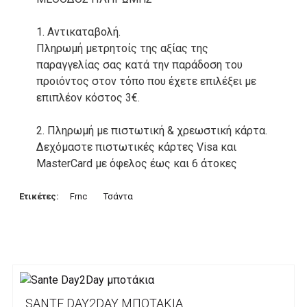
1. Αντικαταβολή.
Πληρωμή μετρητοίς της αξίας της
παραγγελίας σας κατά την παράδοση του
προιόντος στον τόπο που έχετε επιλέξει με
επιπλέον κόστος 3€.
2. Πληρωμή με πιστωτική & χρεωστική κάρτα.
Δεχόμαστε πιστωτικές κάρτες Visa και
MasterCard με όφελος έως και 6 άτοκες
δόσεις. Οι συναλλαγές σας στο ηλεκτρονικό
μας κατάστημα πραγρατοποιούνται μέσα από
Ετικέτες:
Frnc
Τσάντα
το ανώτατα ασφαλές περιβάλλον συναλλαγών
της Alpha bank .
3. Πληρωμή με κατάθεση σε Τραπεζικό
Λογαριασμό.
Μπορείτε να μεταφέρετε το ποσό οφειλής, σε
SANTE DAY2DAY ΜΠΟΤΆΚΙΑ