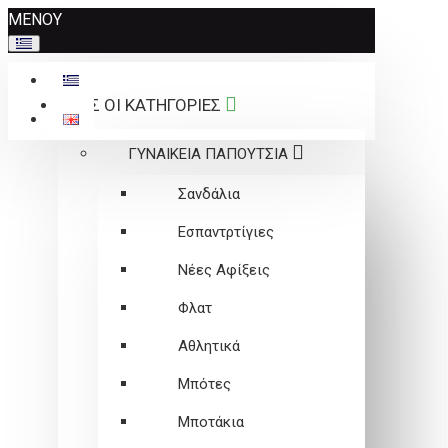
Σημείωση:
ΜΕΝΟΥ
Αυτός
ο
ιστότοπος
ΟΛΕΣ ΟΙ ΚΑΤΗΓΟΡΙΕΣ
περιλαμβάνει
ένα
ΓΥΝΑΙΚΕΙΑ ΠΑΠΟΥΤΣΙΑ
σύστημα
προσβασιμότητας.
Σανδάλια
Εσπαντρτίγιες
Νέες Αφίξεις
Φλατ
Αθλητικά
Μπότες
Μποτάκια