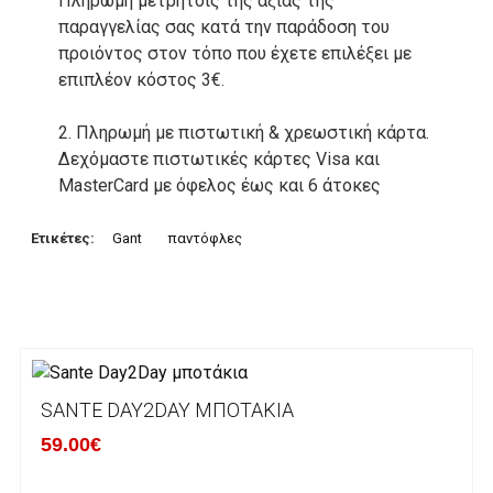
Πληρωμή μετρητοίς της αξίας της
παραγγελίας σας κατά την παράδοση του
προιόντος στον τόπο που έχετε επιλέξει με
επιπλέον κόστος 3€.
2. Πληρωμή με πιστωτική & χρεωστική κάρτα.
Δεχόμαστε πιστωτικές κάρτες Visa και
MasterCard με όφελος έως και 6 άτοκες
δόσεις. Οι συναλλαγές σας στο ηλεκτρονικό
μας κατάστημα πραγρατοποιούνται μέσα από
Ετικέτες:
Gant
παντόφλες
το ανώτατα ασφαλές περιβάλλον συναλλαγών
της Alpha bank .
3. Πληρωμή με κατάθεση σε Τραπεζικό
Λογαριασμό.
Μπορείτε να μεταφέρετε το ποσό οφειλής, σε
SANTE DAY2DAY ΜΠΟΤΆΚΙΑ
κάποιον απο τους ακόλουθους τραπεζικούς
59.00€
λογαριασμούς: