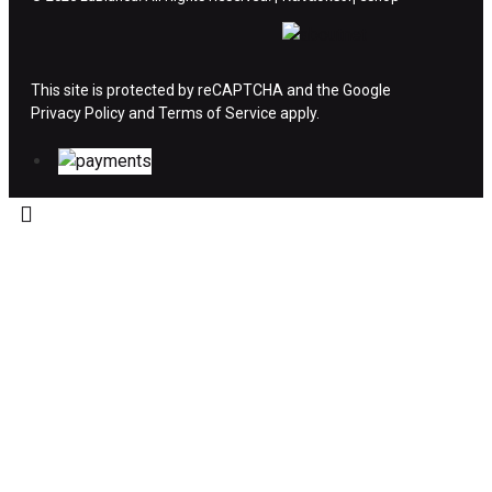
ΔΙΚΑΙΩΜΑ ΥΠΑΝΑΧΩΡΗΣΗΣ-ΕΠΙΣΤΡΟΦΗ
ΧΡΗΜΑΤΩΝ
This site is protected by reCAPTCHA and the Google
Privacy Policy
Η επιστροφή χρημάτων ακολουθείται στις
and
Terms of Service
apply.
παρακάτω περιπτώσεις:
Το προϊόν θα πρέπει να βρίσκεται στην αρχική
του συσκευασία και κατάσταση που είχε κατά
την παραλαβή από τον πελάτη. (όπως είχε
κατά το χρόνο της παράδοσης στον πελάτη)
και να μην έχει υποστεί φθορές ή άλλα
ελαττώματα.
Προϊόντα που στέλνονται χωρίς εξωτερική
συσκευασία που να προστατεύει το επίσημο
κουτί του προϊόντος αλλά και το ίδιο το
προϊόν, δεν θα γίνονται δεκτά από την εταιρία
μας και θα επιστρέφονται πίσω στον πελάτη.