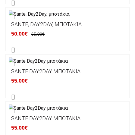
Alpha bank: GR4001402880288002002005983
ΕΞΟΔΑ ΑΠΟΣΤΟΛΗΣ
SANTE, DAY2DAY, ΜΠΟΤΆΚΙΑ,
ΕΛΛΑΔΑ
50.00€
65.00€
Η αποστολή των παραγγελιών σας
πραγματοποιείται σε όλη την Ελλάδα ΔΩΡΕΑΝ
για αγορές άνω των 50€ και με κόστος
μεταφορικών 2€ για αγορές κάτω των 50€
SANTE DAY2DAY ΜΠΟΤΆΚΙΑ
Τα προϊόντα που παραγγέλνει ο χρήστης μέσω
55.00€
του ηλεκτρονικού καταστήματος lablanca.gr
αποστέλλονται με την ACS Courier.
Εκτός Ελλάδος δεν αποστέλουμε .
SANTE DAY2DAY ΜΠΟΤΆΚΙΑ
Χρόνος Διεκπεραίωσης Παραγγελιών:
55.00€
Ο χρόνος παράδοσης εκτιμάται σε 1-5