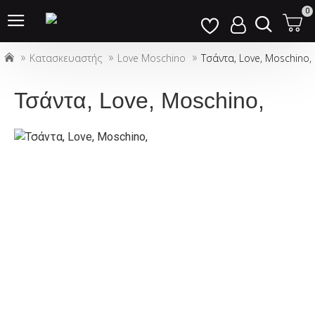
Σημείωση:
0
Αυτός
ο
Κατασκευαστής
Love Moschino
Τσάντα, Love, Moschino,
ιστότοπος
περιλαμβάνει
ένα
Τσάντα, Love, Moschino,
σύστημα
προσβασιμότητας.