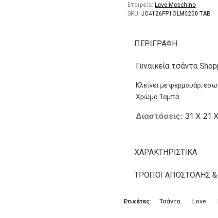
Εταιρεία:
Love Moschino
SKU:
JC4126PP1OLM0200-TAB
ΠΕΡΙΓΡΑΦΉ
Γυναικεία τσάντα Shopp
Κλείνει με φερμουάρ, εσω
Χρώμα Ταμπά.
Διαστάσεις:
31 X 21 
ΧΑΡΑΚΤΗΡΙΣΤΙΚΆ
ΤΡΌΠΟΙ ΑΠΟΣΤΟΛΉΣ &
Ετικέτες:
Τσάντα
Love