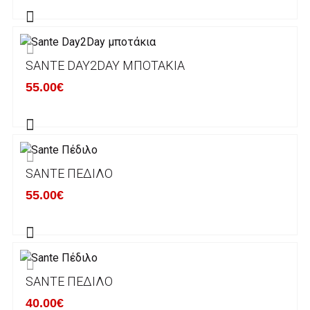
Εκτός Ελλάδος δεν αποστέλουμε .
SANTE DAY2DAY ΜΠΟΤΆΚΙΑ
Χρόνος Διεκπεραίωσης Παραγγελιών:
55.00€
Ο χρόνος παράδοσης εκτιμάται σε 1-5
εργάσιμες ημέρες από την ημερομηνία
αναχώρησης της παραγγελίας του πελάτη.
SANTE ΠΈΔΙΛΟ
ΠΟΛΙΤΙΚΗ ΕΠΙΣΤΡΟΦΩΝ
55.00€
Έχετε το δικαίωμα να επιστρέψετε το προιόν
που παραλάβετε εντός δεκατεσσάρων (14)
ημερολογιακών ημερών και να ζητήσετε την
αντικατάστασή του με άλλο μέγεθος ή άλλο
SANTE ΠΈΔΙΛΟ
προιόν.
Βασική προυπόθεση για την επιστροφή του
40.00€