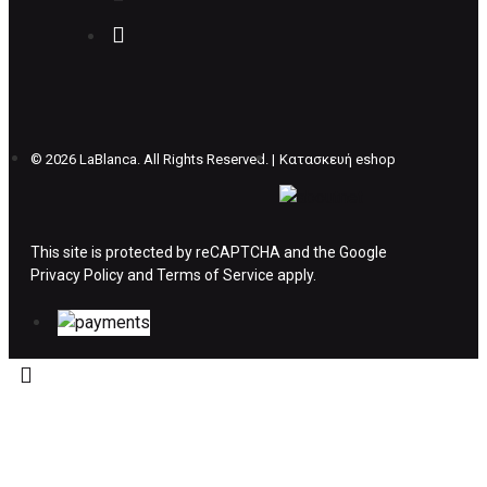
δικά μας έξοδα και μόλις παραλάβουμε το
δέμα σας, αποστέλλεται η αλλαγή σας με
επιπλέον κόστος 4€ . Σε περίπτωπη που
θέλετε να προβείτε σε 2η αλλαγή υπάρχει η
επιβάρυνση των 5€.
©
2026 LaBlanca. All Rights Reserved. |
Κατασκευή eshop
ΔΙΚΑΙΩΜΑ ΥΠΑΝΑΧΩΡΗΣΗΣ-ΕΠΙΣΤΡΟΦΗ
ΧΡΗΜΑΤΩΝ
This site is protected by reCAPTCHA and the Google
Privacy Policy
Η επιστροφή χρημάτων ακολουθείται στις
and
Terms of Service
apply.
παρακάτω περιπτώσεις:
Το προϊόν θα πρέπει να βρίσκεται στην αρχική
του συσκευασία και κατάσταση που είχε κατά
την παραλαβή από τον πελάτη. (όπως είχε
κατά το χρόνο της παράδοσης στον πελάτη)
και να μην έχει υποστεί φθορές ή άλλα
ελαττώματα.