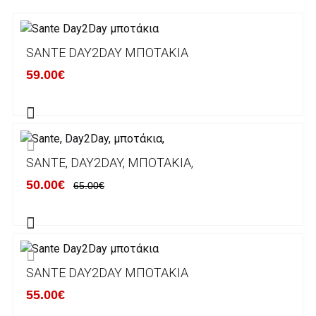
3. Πληρωμή με κατάθεση σε Τραπεζικό
Λογαριασμό.
Μπορείτε να μεταφέρετε το ποσό οφειλής, σε
SANTE DAY2DAY ΜΠΟΤΆΚΙΑ
κάποιον απο τους ακόλουθους τραπεζικούς
59.00€
λογαριασμούς:
Alpha bank: GR4001402880288002002005983
ΕΞΟΔΑ ΑΠΟΣΤΟΛΗΣ
SANTE, DAY2DAY, ΜΠΟΤΆΚΙΑ,
ΕΛΛΑΔΑ
50.00€
65.00€
Η αποστολή των παραγγελιών σας
πραγματοποιείται σε όλη την Ελλάδα ΔΩΡΕΑΝ
για αγορές άνω των 50€ και με κόστος
μεταφορικών 2€ για αγορές κάτω των 50€
SANTE DAY2DAY ΜΠΟΤΆΚΙΑ
Τα προϊόντα που παραγγέλνει ο χρήστης μέσω
55.00€
του ηλεκτρονικού καταστήματος lablanca.gr
αποστέλλονται με την ACS Courier.