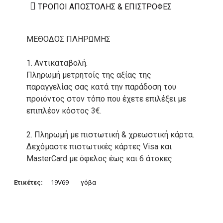
ΤΡΌΠΟΙ ΑΠΟΣΤΟΛΉΣ & ΕΠΙΣΤΡΟΦΈΣ
ΜΕΘΟΔΟΣ ΠΛΗΡΩΜΗΣ
1. Αντικαταβολή.
Πληρωμή μετρητοίς της αξίας της
παραγγελίας σας κατά την παράδοση του
προιόντος στον τόπο που έχετε επιλέξει με
επιπλέον κόστος 3€.
2. Πληρωμή με πιστωτική & χρεωστική κάρτα.
Δεχόμαστε πιστωτικές κάρτες Visa και
MasterCard με όφελος έως και 6 άτοκες
δόσεις. Οι συναλλαγές σας στο ηλεκτρονικό
μας κατάστημα πραγρατοποιούνται μέσα από
Ετικέτες:
19V69
γόβα
το ανώτατα ασφαλές περιβάλλον συναλλαγών
της Alpha bank .