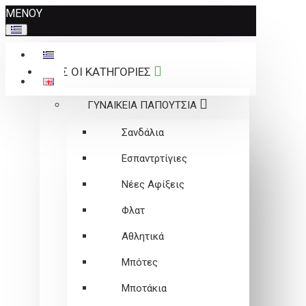
Σημείωση:
ΜΕΝΟΥ
Αυτός
ο
ιστότοπος
ΟΛΕΣ ΟΙ ΚΑΤΗΓΟΡΙΕΣ
περιλαμβάνει
ένα
ΓΥΝΑΙΚΕΙΑ ΠΑΠΟΥΤΣΙΑ
σύστημα
προσβασιμότητας.
Σανδάλια
Εσπαντρτίγιες
Νέες Αφίξεις
Φλατ
Αθλητικά
Μπότες
Μποτάκια