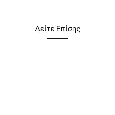
ιον απο τους ακόλουθους
Δείτε Επίσης
ι σε όλη την Ελλάδα ΔΩΡΕΑΝ
 2€ για αγορές κάτω των 50€
ηλεκτρονικού καταστήματος