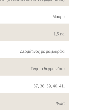
Μαύρο
1,5 εκ.
Δερμάτινος με μαξιλαράκι
Γνήσιο δέρμα νάπα
37
,
38
,
39
,
40
,
41
,
Φλατ