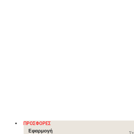
ΠΡΟΣΘΉΚΗ ΣΤΟ ΚΑΛΆΘΙ
Λίστα Επιθυμιών
ΠΕΡΙΓΡΑΦΉ
T-Cup Noir Γυναικεία Δερμάτινα Σανδάλια Μαύρα
ΠΡΟΣΦΟΡΕΣ
Εφαρμογή
Στ