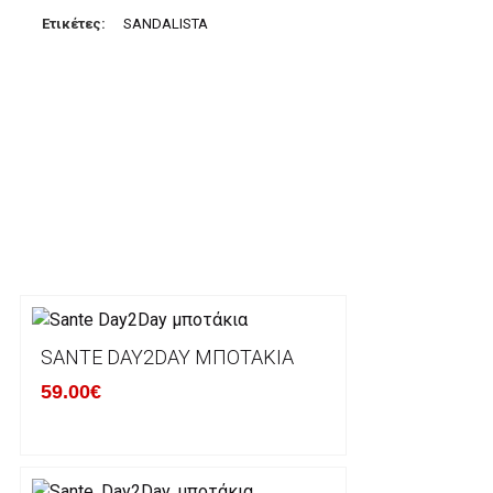
Μπορείτε να μεταφέρετε το ποσό οφειλής, σε κάπο
Ετικέτες:
SANDALISTA
τραπεζικούς λογαριασμούς:
Alpha bank: GR4001402880288002002005983
ΕΞΟΔΑ ΑΠΟΣΤΟΛΗΣ
ΕΛΛΑΔΑ
Η αποστολή των παραγγελιών σας πραγματοποιείτα
για αγορές άνω των 50€ και με κόστος μεταφορικών
Τα προϊόντα που παραγγέλνει ο χρήστης μέσω του 
lablanca.gr αποστέλλονται με την ACS Courier.
SANTE DAY2DAY ΜΠΟΤΆΚΙΑ
59.00€
Εκτός Ελλάδος δεν αποστέλουμε .
Χρόνος Διεκπεραίωσης Παραγγελιών: