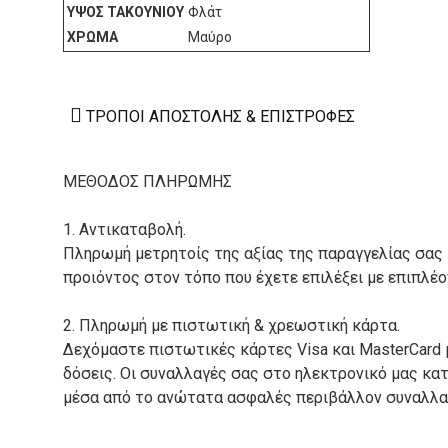
ΎΨΟΣ ΤΑΚΟΥΝΙΟΎ
Φλάτ
ΧΡΏΜΑ
Μαύρο
ΤΡΌΠΟΙ ΑΠΟΣΤΟΛΉΣ & ΕΠΙΣΤΡΟΦΈΣ
ΜΕΘΟΔΟΣ ΠΛΗΡΩΜΗΣ
1. Αντικαταβολή.
Πληρωμή μετρητοίς της αξίας της παραγγελίας σας
προιόντος στον τόπο που έχετε επιλέξει με επιπλέ
2. Πληρωμή με πιστωτική & χρεωστική κάρτα.
Δεχόμαστε πιστωτικές κάρτες Visa και MasterCard 
δόσεις. Οι συναλλαγές σας στο ηλεκτρονικό μας κ
μέσα από το ανώτατα ασφαλές περιβάλλον συναλλαγ
3. Πληρωμή με κατάθεση σε Τραπεζικό Λογαριασμό.