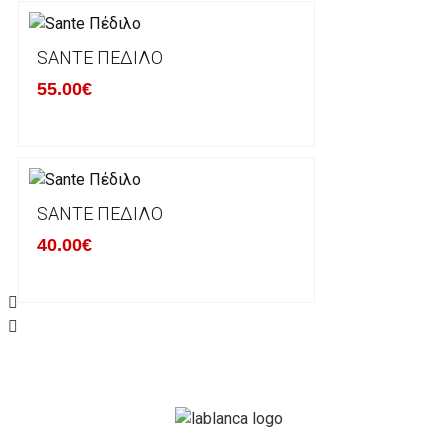
μπορείτε να επικοινωνήσετε μαζί μας για την πραγμ
Επιστρέφετε το προϊόν με τηv ACS Courier με δικά μ
SANTE ΠΈΔΙΛΟ
παραλάβουμε το δέμα σας, αποστέλλεται η αλλαγή σα
55.00€
περίπτωπη που θέλετε να προβείτε σε 2η αλλαγή υπ
ΔΙΚΑΙΩΜΑ ΥΠΑΝΑΧΩΡΗΣΗΣ-ΕΠΙΣΤΡΟΦΗ ΧΡΗΜΑΤΩ
Η επιστροφή χρημάτων ακολουθείται στις παρακάτ
SANTE ΠΈΔΙΛΟ
40.00€
Το προϊόν θα πρέπει να βρίσκεται στην αρχική του 
είχε κατά την παραλαβή από τον πελάτη. (όπως είχ
στον πελάτη) και να μην έχει υποστεί φθορές ή άλλ
Προϊόντα που στέλνονται χωρίς εξωτερική συσκευα
επίσημο κουτί του προϊόντος αλλά και το ίδιο το πρ
την εταιρία μας και θα επιστρέφονται πίσω στον πε