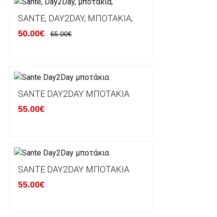
Ο χρόνος παράδοσης εκτιμάται σε 1-5 εργάσιμες ημ
αναχώρησης της παραγγελίας του πελάτη.
SANTE, DAY2DAY, ΜΠΟΤΆΚΙΑ,
50.00€
65.00€
ΠΟΛΙΤΙΚΗ ΕΠΙΣΤΡΟΦΩΝ
Έχετε το δικαίωμα να επιστρέψετε το προιόν που π
δεκατεσσάρων (14) ημερολογιακών ημερών και να ζ
SANTE DAY2DAY ΜΠΟΤΆΚΙΑ
του με άλλο μέγεθος ή άλλο προιόν.
55.00€
Βασική προυπόθεση για την επιστροφή του προιόντος
αρχική του κατάσταση, στην αρχική του συσκευασία κ
φθορά σε αυτό. Προϊόντα που στέλνονται χωρίς εξω
προστατεύει το επίσημο κουτί του προϊόντος αλλά κα
γίνονται δεκτά από την εταιρία μας και θα επιστρέ
Επίσης, πρέπει να υπάρχει και η απόδειξη λιανικής 
SANTE DAY2DAY ΜΠΟΤΆΚΙΑ
55.00€
Οι αλλαγές γίνονται πάντα με βάση τις τρέχουσες τι
Σε περίπτωση που επιλέξετε να σας αποσταλεί νέο