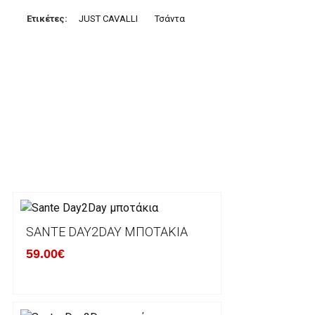
3. Πληρωμή με κατάθεση σε Τραπεζικό Λογαριασμό.
Μπορείτε να μεταφέρετε το ποσό οφειλής, σε κάπο
Ετικέτες:
JUST CAVALLI
Τσάντα
τραπεζικούς λογαριασμούς:
Alpha bank: GR4001402880288002002005983
ΕΞΟΔΑ ΑΠΟΣΤΟΛΗΣ
ΕΛΛΑΔΑ
Η αποστολή των παραγγελιών σας πραγματοποιείτα
για αγορές άνω των 50€ και με κόστος μεταφορικών
Τα προϊόντα που παραγγέλνει ο χρήστης μέσω του 
lablanca.gr αποστέλλονται με την ACS Courier.
SANTE DAY2DAY ΜΠΟΤΆΚΙΑ
59.00€
Εκτός Ελλάδος δεν αποστέλουμε .
Χρόνος Διεκπεραίωσης Παραγγελιών: