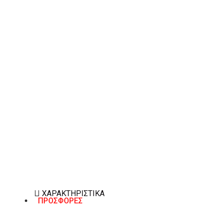
ΠΡΟΣΘΉΚΗ ΣΤΟ ΚΑΛΆΘΙ
Λίστα Επιθυμιών
ΠΕΡΙΓΡΑΦΉ
Τσάντα tote Just Cavalli με σχέδιο τίγρη και λεπτομέρ
ΧΑΡΑΚΤΗΡΙΣΤΙΚΆ
ΠΡΟΣΦΟΡΕΣ