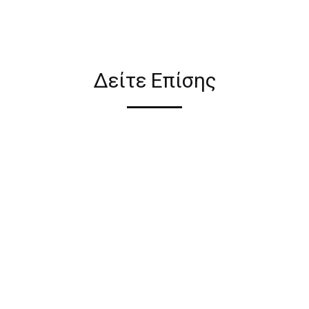
ιον απο τους ακόλουθους
Δείτε Επίσης
ι σε όλη την Ελλάδα ΔΩΡΕΑΝ
 2€ για αγορές κάτω των 50€
ηλεκτρονικού καταστήματος