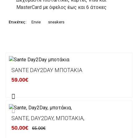
MasterCard με όφελος έως και 6 άτοκες
δόσεις. Οι συναλλαγές σας στο ηλεκτρονικό
μας κατάστημα πραγρατοποιούνται μέσα από
Ετικέτες:
Envie
sneakers
το ανώτατα ασφαλές περιβάλλον συναλλαγών
της Alpha bank .
3. Πληρωμή με κατάθεση σε Τραπεζικό
Λογαριασμό.
Μπορείτε να μεταφέρετε το ποσό οφειλής, σε
SANTE DAY2DAY ΜΠΟΤΆΚΙΑ
κάποιον απο τους ακόλουθους τραπεζικούς
59.00€
λογαριασμούς:
Alpha bank: GR4001402880288002002005983
ΕΞΟΔΑ ΑΠΟΣΤΟΛΗΣ
SANTE, DAY2DAY, ΜΠΟΤΆΚΙΑ,
ΕΛΛΑΔΑ
50.00€
65.00€
Η αποστολή των παραγγελιών σας