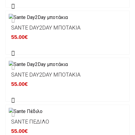
πραγματοποιείται σε όλη την Ελλάδα ΔΩΡΕΑΝ
για αγορές άνω των 50€ και με κόστος
μεταφορικών 2€ για αγορές κάτω των 50€
SANTE DAY2DAY ΜΠΟΤΆΚΙΑ
Τα προϊόντα που παραγγέλνει ο χρήστης μέσω
55.00€
του ηλεκτρονικού καταστήματος lablanca.gr
αποστέλλονται με την ACS Courier.
Εκτός Ελλάδος δεν αποστέλουμε .
SANTE DAY2DAY ΜΠΟΤΆΚΙΑ
Χρόνος Διεκπεραίωσης Παραγγελιών:
55.00€
Ο χρόνος παράδοσης εκτιμάται σε 1-5
εργάσιμες ημέρες από την ημερομηνία
αναχώρησης της παραγγελίας του πελάτη.
SANTE ΠΈΔΙΛΟ
ΠΟΛΙΤΙΚΗ ΕΠΙΣΤΡΟΦΩΝ
55.00€