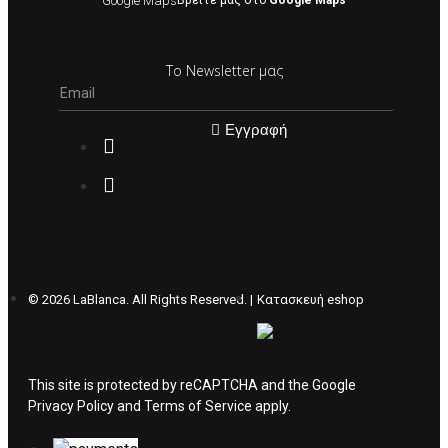
Google Maps
Βρείτε μας στο
Google Maps
Σε περίπτωση που επιλέξετε να σας
Το Newsletter μας
αποσταλεί νέο προϊόν προς αντικατάσταση
μπορείτε να επικοινωνήσετε μαζί μας για την
πραγματοποίηση νέας παραγγελίας.
Εγγραφή
Επιστρέφετε το προϊόν με τηv ACS Courier με
δικά μας έξοδα και μόλις παραλάβουμε το
δέμα σας, αποστέλλεται η αλλαγή σας με
επιπλέον κόστος 4€ . Σε περίπτωπη που
θέλετε να προβείτε σε 2η αλλαγή υπάρχει η
επιβάρυνση των 5€.
©
2026 LaBlanca. All Rights Reserved. |
Κατασκευή eshop
ΔΙΚΑΙΩΜΑ ΥΠΑΝΑΧΩΡΗΣΗΣ-ΕΠΙΣΤΡΟΦΗ
ΧΡΗΜΑΤΩΝ
This site is protected by reCAPTCHA and the Google
Privacy Policy
Η επιστροφή χρημάτων ακολουθείται στις
and
Terms of Service
apply.
παρακάτω περιπτώσεις: