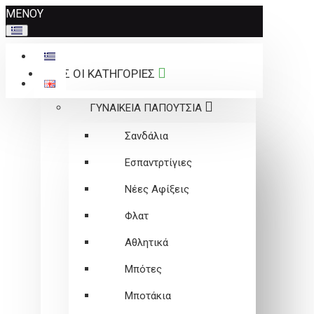
Σημείωση:
ΜΕΝΟΥ
Αυτός
ο
ιστότοπος
ΟΛΕΣ ΟΙ ΚΑΤΗΓΟΡΙΕΣ
περιλαμβάνει
ένα
ΓΥΝΑΙΚΕΙΑ ΠΑΠΟΥΤΣΙΑ
σύστημα
προσβασιμότητας.
Σανδάλια
Εσπαντρτίγιες
Νέες Αφίξεις
Φλατ
Αθλητικά
Μπότες
Μποτάκια