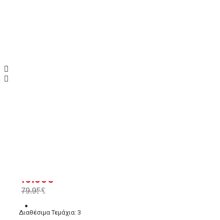
Tamaris, μποτάκια,
Εταιρεία:
Tamaris
SKU:
1-25229-45-020
40.00€
79.95€
ΑΞΕΣΟΥΑΡ
Διαθέσιμα Τεμάχια: 3