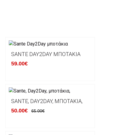
ΕΛΛΑΔΑ
Η αποστολή των παραγγελιών σας πραγματοποιείτα
για αγορές άνω των 50€ και με κόστος μεταφορικών
Τα προϊόντα που παραγγέλνει ο χρήστης μέσω του 
lablanca.gr αποστέλλονται με την ACS Courier.
SANTE DAY2DAY ΜΠΟΤΆΚΙΑ
59.00€
Εκτός Ελλάδος δεν αποστέλουμε .
Χρόνος Διεκπεραίωσης Παραγγελιών:
Ο χρόνος παράδοσης εκτιμάται σε 1-5 εργάσιμες ημ
αναχώρησης της παραγγελίας του πελάτη.
SANTE, DAY2DAY, ΜΠΟΤΆΚΙΑ,
50.00€
65.00€
ΠΟΛΙΤΙΚΗ ΕΠΙΣΤΡΟΦΩΝ