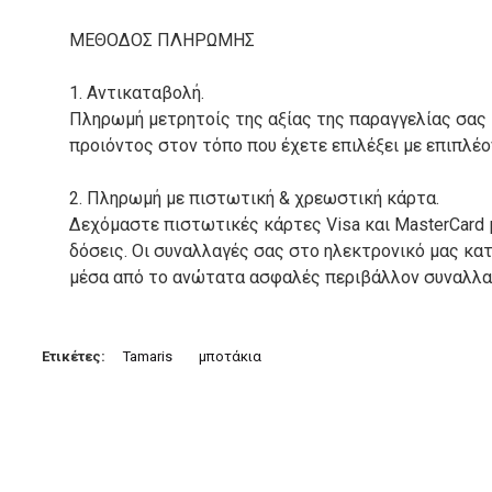
ΜΕΘΟΔΟΣ ΠΛΗΡΩΜΗΣ
1. Αντικαταβολή.
Πληρωμή μετρητοίς της αξίας της παραγγελίας σας
προιόντος στον τόπο που έχετε επιλέξει με επιπλέ
2. Πληρωμή με πιστωτική & χρεωστική κάρτα.
Δεχόμαστε πιστωτικές κάρτες Visa και MasterCard 
δόσεις. Οι συναλλαγές σας στο ηλεκτρονικό μας κ
μέσα από το ανώτατα ασφαλές περιβάλλον συναλλαγ
3. Πληρωμή με κατάθεση σε Τραπεζικό Λογαριασμό.
Μπορείτε να μεταφέρετε το ποσό οφειλής, σε κάπο
Ετικέτες:
Tamaris
μποτάκια
τραπεζικούς λογαριασμούς:
Alpha bank: GR4001402880288002002005983
ΕΞΟΔΑ ΑΠΟΣΤΟΛΗΣ