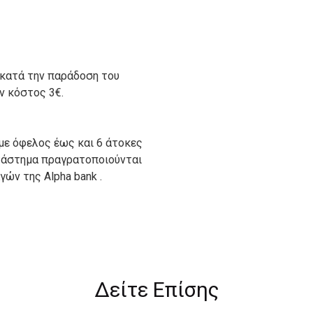
 κατά την παράδοση του
ον κόστος 3€.
με όφελος έως και 6 άτοκες
ατάστημα πραγρατοποιούνται
ών της Alpha bank .
ιον απο τους ακόλουθους
Δείτε Επίσης