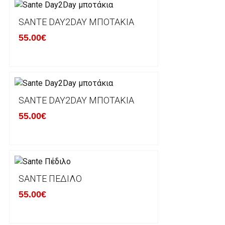
Έχετε το δικαίωμα να επιστρέψετε το προιόν που π
δεκατεσσάρων (14) ημερολογιακών ημερών και να ζ
SANTE DAY2DAY ΜΠΟΤΆΚΙΑ
του με άλλο μέγεθος ή άλλο προιόν.
55.00€
Βασική προυπόθεση για την επιστροφή του προιόντος
αρχική του κατάσταση, στην αρχική του συσκευασία κ
φθορά σε αυτό. Προϊόντα που στέλνονται χωρίς εξω
προστατεύει το επίσημο κουτί του προϊόντος αλλά κα
γίνονται δεκτά από την εταιρία μας και θα επιστρέ
Επίσης, πρέπει να υπάρχει και η απόδειξη λιανικής 
SANTE DAY2DAY ΜΠΟΤΆΚΙΑ
55.00€
Οι αλλαγές γίνονται πάντα με βάση τις τρέχουσες τι
Σε περίπτωση που επιλέξετε να σας αποσταλεί νέο
μπορείτε να επικοινωνήσετε μαζί μας για την πραγμ
Επιστρέφετε το προϊόν με τηv ACS Courier με δικά μ
SANTE ΠΈΔΙΛΟ
παραλάβουμε το δέμα σας, αποστέλλεται η αλλαγή σα
55.00€
περίπτωπη που θέλετε να προβείτε σε 2η αλλαγή υπ