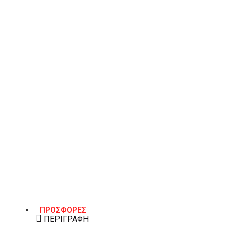
Μέγεθος
36
40
ΠΡΟΣΘΉΚΗ ΣΤΟ ΚΑΛΆΘΙ
Λίστα Επιθυμιών
ΠΡΟΣΦΟΡΕΣ
ΠΕΡΙΓΡΑΦΉ