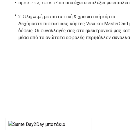
ΚΑΤΑΣΚΕΥΑΣΤΕΣ
προιόντος στον τόπο που έχετε επιλέξει με επιπλέ
ΕΠΙΚΟΙΝΩΝΙΑ
2. Πληρωμή με πιστωτική & χρεωστική κάρτα.
Δεχόμαστε πιστωτικές κάρτες Visa και MasterCard 
δόσεις. Οι συναλλαγές σας στο ηλεκτρονικό μας κ
μέσα από το ανώτατα ασφαλές περιβάλλον συναλλαγ
3. Πληρωμή με κατάθεση σε Τραπεζικό Λογαριασμό.
Μπορείτε να μεταφέρετε το ποσό οφειλής, σε κάπο
τραπεζικούς λογαριασμούς:
Alpha bank: GR4001402880288002002005983
ΕΞΟΔΑ ΑΠΟΣΤΟΛΗΣ
ΕΛΛΑΔΑ
Η αποστολή των παραγγελιών σας πραγματοποιείτα
για αγορές άνω των 50€ και με κόστος μεταφορικών