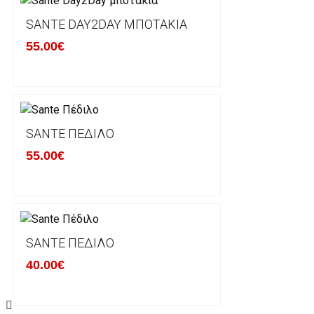
φθορά σε αυτό. Προϊόντα που στέλνονται χωρίς εξω
προστατεύει το επίσημο κουτί του προϊόντος αλλά κα
SANTE DAY2DAY ΜΠΟΤΆΚΙΑ
γίνονται δεκτά από την εταιρία μας και θα επιστρέ
55.00€
Επίσης, πρέπει να υπάρχει και η απόδειξη λιανικής 
Οι αλλαγές γίνονται πάντα με βάση τις τρέχουσες τι
Σε περίπτωση που επιλέξετε να σας αποσταλεί νέο
SANTE ΠΈΔΙΛΟ
μπορείτε να επικοινωνήσετε μαζί μας για την πραγμ
Επιστρέφετε το προϊόν με τηv ACS Courier με δικά μ
55.00€
παραλάβουμε το δέμα σας, αποστέλλεται η αλλαγή σα
περίπτωπη που θέλετε να προβείτε σε 2η αλλαγή υπ
ΔΙΚΑΙΩΜΑ ΥΠΑΝΑΧΩΡΗΣΗΣ-ΕΠΙΣΤΡΟΦΗ ΧΡΗΜΑΤΩ
SANTE ΠΈΔΙΛΟ
40.00€
Η επιστροφή χρημάτων ακολουθείται στις παρακάτ
Το προϊόν θα πρέπει να βρίσκεται στην αρχική του 