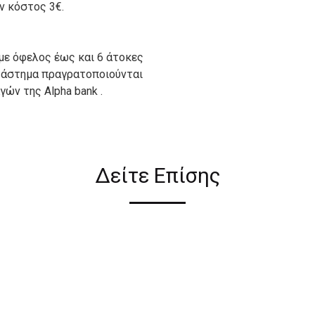
ον κόστος 3€.
με όφελος έως και 6 άτοκες
ατάστημα πραγρατοποιούνται
ών της Alpha bank .
ιον απο τους ακόλουθους
Δείτε Επίσης
ι σε όλη την Ελλάδα ΔΩΡΕΑΝ
 2€ για αγορές κάτω των 50€