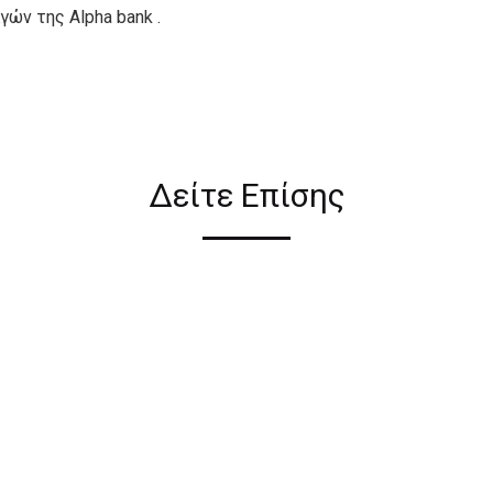
ών της Alpha bank .
ιον απο τους ακόλουθους
Δείτε Επίσης
ι σε όλη την Ελλάδα ΔΩΡΕΑΝ
 2€ για αγορές κάτω των 50€
ηλεκτρονικού καταστήματος