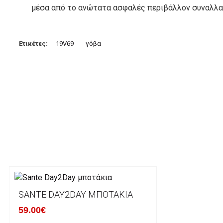
μέσα από το ανώτατα ασφαλές περιβάλλον συναλλαγ
3. Πληρωμή με κατάθεση σε Τραπεζικό Λογαριασμό.
Μπορείτε να μεταφέρετε το ποσό οφειλής, σε κάπο
Ετικέτες:
19V69
γόβα
τραπεζικούς λογαριασμούς:
Alpha bank: GR4001402880288002002005983
ΕΞΟΔΑ ΑΠΟΣΤΟΛΗΣ
ΕΛΛΑΔΑ
Η αποστολή των παραγγελιών σας πραγματοποιείτα
για αγορές άνω των 50€ και με κόστος μεταφορικών
Τα προϊόντα που παραγγέλνει ο χρήστης μέσω του 
lablanca.gr αποστέλλονται με την ACS Courier.
SANTE DAY2DAY ΜΠΟΤΆΚΙΑ
59.00€
Εκτός Ελλάδος δεν αποστέλουμε .