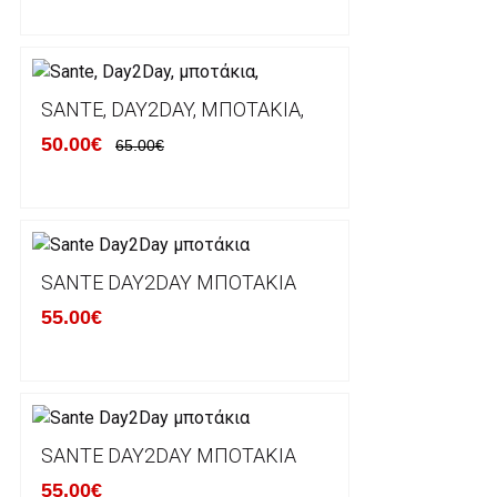
Χρόνος Διεκπεραίωσης Παραγγελιών:
Ο χρόνος παράδοσης εκτιμάται σε 1-5 εργάσιμες ημ
αναχώρησης της παραγγελίας του πελάτη.
SANTE, DAY2DAY, ΜΠΟΤΆΚΙΑ,
50.00€
65.00€
ΠΟΛΙΤΙΚΗ ΕΠΙΣΤΡΟΦΩΝ
Έχετε το δικαίωμα να επιστρέψετε το προιόν που π
δεκατεσσάρων (14) ημερολογιακών ημερών και να ζ
SANTE DAY2DAY ΜΠΟΤΆΚΙΑ
του με άλλο μέγεθος ή άλλο προιόν.
55.00€
Βασική προυπόθεση για την επιστροφή του προιόντος
αρχική του κατάσταση, στην αρχική του συσκευασία κ
φθορά σε αυτό. Προϊόντα που στέλνονται χωρίς εξω
προστατεύει το επίσημο κουτί του προϊόντος αλλά κα
γίνονται δεκτά από την εταιρία μας και θα επιστρέ
Επίσης, πρέπει να υπάρχει και η απόδειξη λιανικής 
SANTE DAY2DAY ΜΠΟΤΆΚΙΑ
55.00€