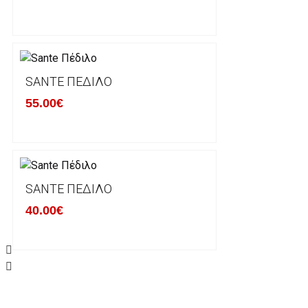
Οι αλλαγές γίνονται πάντα με βάση τις τρέχουσες τι
Σε περίπτωση που επιλέξετε να σας αποσταλεί νέο
μπορείτε να επικοινωνήσετε μαζί μας για την πραγμ
Επιστρέφετε το προϊόν με τηv ACS Courier με δικά μ
SANTE ΠΈΔΙΛΟ
παραλάβουμε το δέμα σας, αποστέλλεται η αλλαγή σα
55.00€
περίπτωπη που θέλετε να προβείτε σε 2η αλλαγή υπ
ΔΙΚΑΙΩΜΑ ΥΠΑΝΑΧΩΡΗΣΗΣ-ΕΠΙΣΤΡΟΦΗ ΧΡΗΜΑΤΩ
Η επιστροφή χρημάτων ακολουθείται στις παρακάτ
SANTE ΠΈΔΙΛΟ
40.00€
Το προϊόν θα πρέπει να βρίσκεται στην αρχική του 
είχε κατά την παραλαβή από τον πελάτη. (όπως είχ
στον πελάτη) και να μην έχει υποστεί φθορές ή άλλ
Προϊόντα που στέλνονται χωρίς εξωτερική συσκευα
επίσημο κουτί του προϊόντος αλλά και το ίδιο το πρ