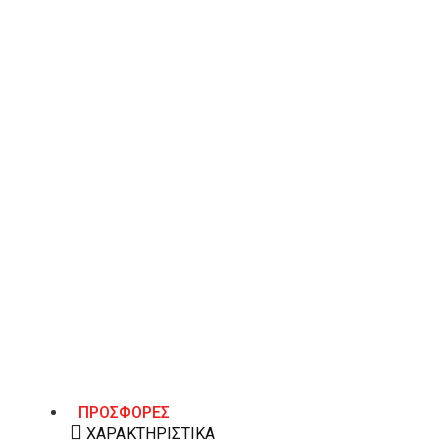
ΠΡΟΣΘΉΚΗ ΣΤΟ ΚΑΛΆΘΙ
Λίστα Επιθυμιών
ΠΕΡΙΓΡΑΦΉ
Γυναικεία Mary Jane Versace 19.69
, κατασκευασμέ
δέρμα. Διαθέτουν μαλακό πάτο και αντιολισθητική σ
βήματα. Ύψος τακουνιού: 4cm.
ΠΡΟΣΦΟΡΕΣ
ΧΑΡΑΚΤΗΡΙΣΤΙΚΆ