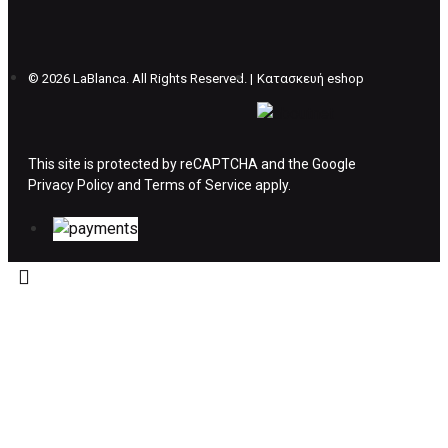
θέλετε να προβείτε σε 2η αλλαγή υπάρχει η
επιβάρυνση των 5€.
©
2026 LaBlanca. All Rights Reserved. |
Κατασκευή eshop
ΔΙΚΑΙΩΜΑ ΥΠΑΝΑΧΩΡΗΣΗΣ-ΕΠΙΣΤΡΟΦΗ
ΧΡΗΜΑΤΩΝ
This site is protected by reCAPTCHA and the Google
Privacy Policy
Η επιστροφή χρημάτων ακολουθείται στις
and
Terms of Service
apply.
παρακάτω περιπτώσεις:
Το προϊόν θα πρέπει να βρίσκεται στην αρχική
του συσκευασία και κατάσταση που είχε κατά
την παραλαβή από τον πελάτη. (όπως είχε
κατά το χρόνο της παράδοσης στον πελάτη)
και να μην έχει υποστεί φθορές ή άλλα
ελαττώματα.
Προϊόντα που στέλνονται χωρίς εξωτερική