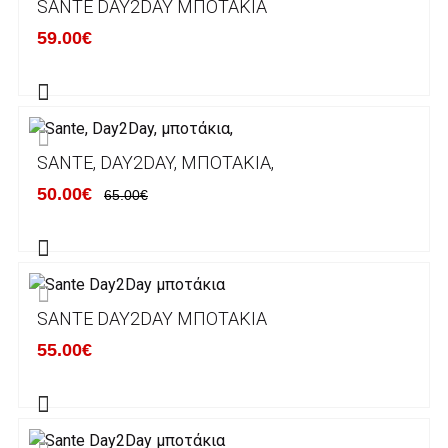
SANTE DAY2DAY ΜΠΟΤΆΚΙΑ
κάποιον απο τους ακόλουθους τραπεζικούς
59.00€
λογαριασμούς:
Alpha bank: GR4001402880288002002005983
ΕΞΟΔΑ ΑΠΟΣΤΟΛΗΣ
SANTE, DAY2DAY, ΜΠΟΤΆΚΙΑ,
ΕΛΛΑΔΑ
50.00€
65.00€
Η αποστολή των παραγγελιών σας
πραγματοποιείται σε όλη την Ελλάδα ΔΩΡΕΑΝ
για αγορές άνω των 50€ και με κόστος
μεταφορικών 2€ για αγορές κάτω των 50€
SANTE DAY2DAY ΜΠΟΤΆΚΙΑ
Τα προϊόντα που παραγγέλνει ο χρήστης μέσω
55.00€
του ηλεκτρονικού καταστήματος lablanca.gr
αποστέλλονται με την ACS Courier.
Εκτός Ελλάδος δεν αποστέλουμε .