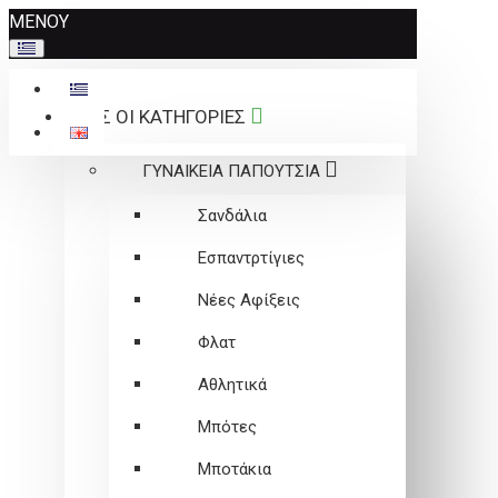
Σημείωση:
ΜΕΝΟΥ
Αυτός
ο
ιστότοπος
ΟΛΕΣ ΟΙ ΚΑΤΗΓΟΡΙΕΣ
περιλαμβάνει
ένα
ΓΥΝΑΙΚΕΙΑ ΠΑΠΟΥΤΣΙΑ
σύστημα
προσβασιμότητας.
Σανδάλια
Εσπαντρτίγιες
Νέες Αφίξεις
Φλατ
Αθλητικά
Μπότες
Μποτάκια