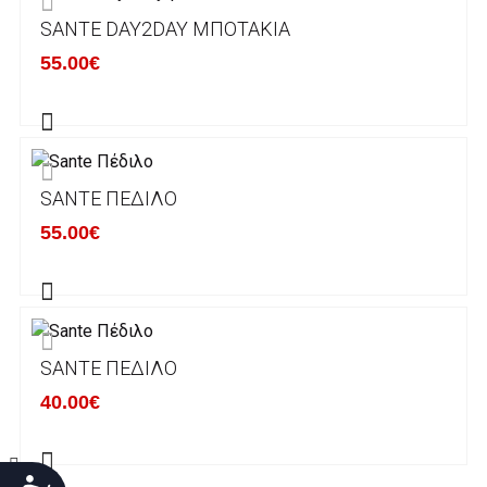
SANTE DAY2DAY ΜΠΟΤΆΚΙΑ
Χρόνος Διεκπεραίωσης Παραγγελιών:
55.00€
Ο χρόνος παράδοσης εκτιμάται σε 1-5
εργάσιμες ημέρες από την ημερομηνία
αναχώρησης της παραγγελίας του πελάτη.
SANTE ΠΈΔΙΛΟ
ΠΟΛΙΤΙΚΗ ΕΠΙΣΤΡΟΦΩΝ
55.00€
Έχετε το δικαίωμα να επιστρέψετε το προιόν
που παραλάβετε εντός δεκατεσσάρων (14)
ημερολογιακών ημερών και να ζητήσετε την
αντικατάστασή του με άλλο μέγεθος ή άλλο
SANTE ΠΈΔΙΛΟ
προιόν.
Βασική προυπόθεση για την επιστροφή του
40.00€
προιόντος είναι να βρίσκεται στην αρχική του
κατάσταση, στην αρχική του συσκευασία και
να μην έχει επέλθει καμία φθορά σε αυτό.