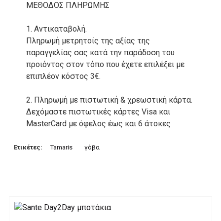
ΜΕΘΟΔΟΣ ΠΛΗΡΩΜΗΣ
1. Αντικαταβολή.
Πληρωμή μετρητοίς της αξίας της
παραγγελίας σας κατά την παράδοση του
προιόντος στον τόπο που έχετε επιλέξει με
επιπλέον κόστος 3€.
2. Πληρωμή με πιστωτική & χρεωστική κάρτα.
Δεχόμαστε πιστωτικές κάρτες Visa και
MasterCard με όφελος έως και 6 άτοκες
δόσεις. Οι συναλλαγές σας στο ηλεκτρονικό
μας κατάστημα πραγρατοποιούνται μέσα από
Ετικέτες:
Tamaris
γόβα
το ανώτατα ασφαλές περιβάλλον συναλλαγών
της Alpha bank .
3. Πληρωμή με κατάθεση σε Τραπεζικό
Λογαριασμό.
Μπορείτε να μεταφέρετε το ποσό οφειλής, σε