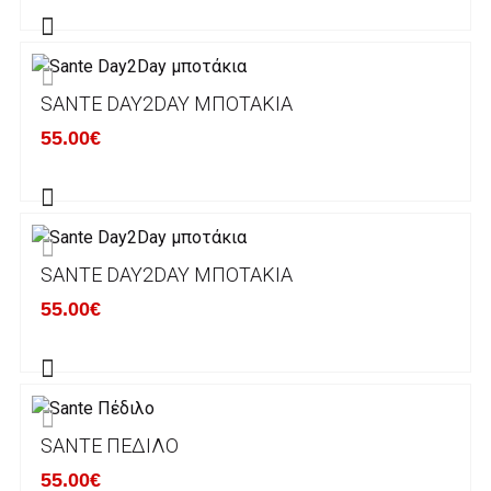
πραγματοποιείται σε όλη την Ελλάδα ΔΩΡΕΑΝ
για αγορές άνω των 50€ και με κόστος
μεταφορικών 2€ για αγορές κάτω των 50€
SANTE DAY2DAY ΜΠΟΤΆΚΙΑ
Τα προϊόντα που παραγγέλνει ο χρήστης μέσω
55.00€
του ηλεκτρονικού καταστήματος lablanca.gr
αποστέλλονται με την ACS Courier.
Εκτός Ελλάδος δεν αποστέλουμε .
SANTE DAY2DAY ΜΠΟΤΆΚΙΑ
Χρόνος Διεκπεραίωσης Παραγγελιών:
55.00€
Ο χρόνος παράδοσης εκτιμάται σε 1-5
εργάσιμες ημέρες από την ημερομηνία
αναχώρησης της παραγγελίας του πελάτη.
SANTE ΠΈΔΙΛΟ
ΠΟΛΙΤΙΚΗ ΕΠΙΣΤΡΟΦΩΝ
55.00€