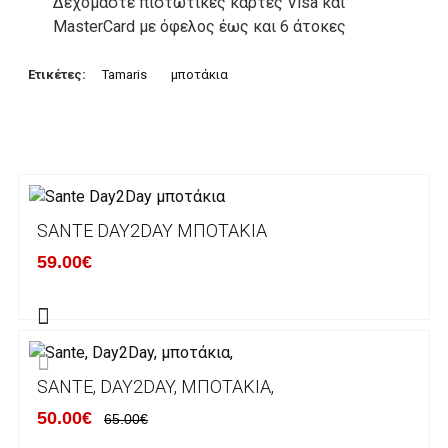
Δεχόμαστε πιστωτικές κάρτες Visa και
MasterCard με όφελος έως και 6 άτοκες
δόσεις. Οι συναλλαγές σας στο ηλεκτρονικό
μας κατάστημα πραγρατοποιούνται μέσα από
Ετικέτες:
Tamaris
μποτάκια
το ανώτατα ασφαλές περιβάλλον συναλλαγών
της Alpha bank .
3. Πληρωμή με κατάθεση σε Τραπεζικό
Λογαριασμό.
Μπορείτε να μεταφέρετε το ποσό οφειλής, σε
SANTE DAY2DAY ΜΠΟΤΆΚΙΑ
κάποιον απο τους ακόλουθους τραπεζικούς
59.00€
λογαριασμούς:
Alpha bank: GR4001402880288002002005983
ΕΞΟΔΑ ΑΠΟΣΤΟΛΗΣ
SANTE, DAY2DAY, ΜΠΟΤΆΚΙΑ,
ΕΛΛΑΔΑ
50.00€
65.00€
Η αποστολή των παραγγελιών σας