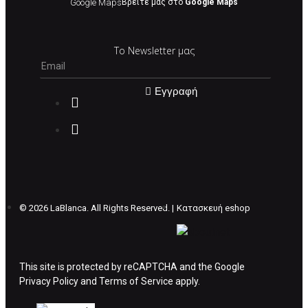
τρέχουσες τιμές.
Google Maps
Βρείτε μας στο
Google Maps
Σε περίπτωση που επιλέξετε να σας
Το Newsletter μας
αποσταλεί νέο προϊόν προς αντικατάσταση
μπορείτε να επικοινωνήσετε μαζί μας για την
πραγματοποίηση νέας παραγγελίας.
Εγγραφή
Επιστρέφετε το προϊόν με τηv ACS Courier με
δικά μας έξοδα και μόλις παραλάβουμε το
δέμα σας, αποστέλλεται η αλλαγή σας με
επιπλέον κόστος 4€ . Σε περίπτωπη που
θέλετε να προβείτε σε 2η αλλαγή υπάρχει η
επιβάρυνση των 5€.
©
2026 LaBlanca. All Rights Reserved. |
Κατασκευή eshop
ΔΙΚΑΙΩΜΑ ΥΠΑΝΑΧΩΡΗΣΗΣ-ΕΠΙΣΤΡΟΦΗ
ΧΡΗΜΑΤΩΝ
This site is protected by reCAPTCHA and the Google
Privacy Policy
Η επιστροφή χρημάτων ακολουθείται στις
and
Terms of Service
apply.
παρακάτω περιπτώσεις: