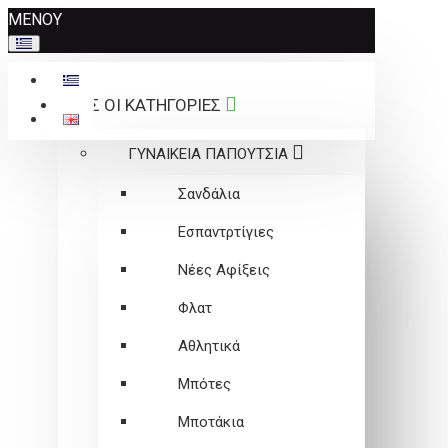
Σημείωση:
ΜΕΝΟΥ
Αυτός
ο
ιστότοπος
ΟΛΕΣ ΟΙ ΚΑΤΗΓΟΡΙΕΣ
περιλαμβάνει
ένα
ΓΥΝΑΙΚΕΙΑ ΠΑΠΟΥΤΣΙΑ
σύστημα
προσβασιμότητας.
Σανδάλια
Εσπαντρτίγιες
Νέες Αφίξεις
Φλατ
Αθλητικά
Μπότες
Μποτάκια