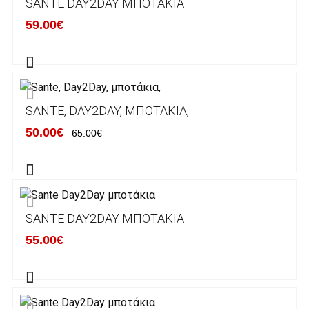
SANTE DAY2DAY ΜΠΟΤΆΚΙΑ
κάποιον απο τους ακόλουθους τραπεζικούς
59.00€
λογαριασμούς:
Alpha bank: GR4001402880288002002005983
ΕΞΟΔΑ ΑΠΟΣΤΟΛΗΣ
SANTE, DAY2DAY, ΜΠΟΤΆΚΙΑ,
ΕΛΛΑΔΑ
50.00€
65.00€
Η αποστολή των παραγγελιών σας
πραγματοποιείται σε όλη την Ελλάδα ΔΩΡΕΑΝ
για αγορές άνω των 50€ και με κόστος
μεταφορικών 2€ για αγορές κάτω των 50€
SANTE DAY2DAY ΜΠΟΤΆΚΙΑ
Τα προϊόντα που παραγγέλνει ο χρήστης μέσω
55.00€
του ηλεκτρονικού καταστήματος lablanca.gr
αποστέλλονται με την ACS Courier.
Εκτός Ελλάδος δεν αποστέλουμε .