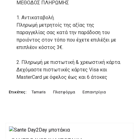
ΜΕΘΟΔΟΣ ΠΛΗΡΩΜΗΣ
1. Αντικαταβολή.
Πληρωμή μετρητοίς της αξίας της
παραγγελίας σας κατά την παράδοση του
προιόντος στον τόπο που έχετε επιλέξει με
επιπλέον κόστος 3€.
2. Πληρωμή με πιστωτική & χρεωστική κάρτα.
Δεχόμαστε πιστωτικές κάρτες Visa και
MasterCard με όφελος έως και 6 άτοκες
δόσεις. Οι συναλλαγές σας στο ηλεκτρονικό
μας κατάστημα πραγρατοποιούνται μέσα από
Ετικέτες:
Tamaris
Πλατφόρμα
Εσπαντρίγια
το ανώτατα ασφαλές περιβάλλον συναλλαγών
της Alpha bank .
3. Πληρωμή με κατάθεση σε Τραπεζικό
Λογαριασμό.
Μπορείτε να μεταφέρετε το ποσό οφειλής, σε