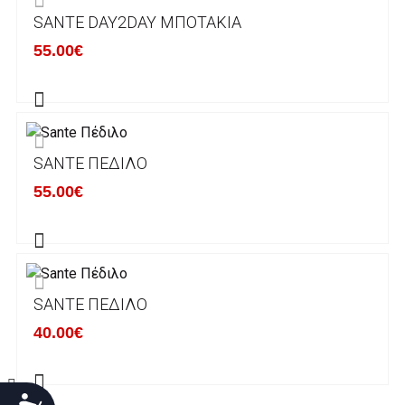
SANTE DAY2DAY ΜΠΟΤΆΚΙΑ
Χρόνος Διεκπεραίωσης Παραγγελιών:
55.00€
Ο χρόνος παράδοσης εκτιμάται σε 1-5
εργάσιμες ημέρες από την ημερομηνία
αναχώρησης της παραγγελίας του πελάτη.
SANTE ΠΈΔΙΛΟ
ΠΟΛΙΤΙΚΗ ΕΠΙΣΤΡΟΦΩΝ
55.00€
Έχετε το δικαίωμα να επιστρέψετε το προιόν
που παραλάβετε εντός δεκατεσσάρων (14)
ημερολογιακών ημερών και να ζητήσετε την
αντικατάστασή του με άλλο μέγεθος ή άλλο
SANTE ΠΈΔΙΛΟ
προιόν.
Βασική προυπόθεση για την επιστροφή του
40.00€
προιόντος είναι να βρίσκεται στην αρχική του
κατάσταση, στην αρχική του συσκευασία και
να μην έχει επέλθει καμία φθορά σε αυτό.
Προσιτότητα