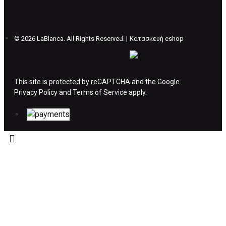
θέλετε να προβείτε σε 2η αλλαγή υπάρχει η
επιβάρυνση των 5€.
©
2026 LaBlanca. All Rights Reserved. |
Κατασκευή eshop
ΔΙΚΑΙΩΜΑ ΥΠΑΝΑΧΩΡΗΣΗΣ-ΕΠΙΣΤΡΟΦΗ
ΧΡΗΜΑΤΩΝ
This site is protected by reCAPTCHA and the Google
Privacy Policy
Η επιστροφή χρημάτων ακολουθείται στις
and
Terms of Service
apply.
παρακάτω περιπτώσεις:
Το προϊόν θα πρέπει να βρίσκεται στην αρχική
του συσκευασία και κατάσταση που είχε κατά
την παραλαβή από τον πελάτη. (όπως είχε
κατά το χρόνο της παράδοσης στον πελάτη)
και να μην έχει υποστεί φθορές ή άλλα
ελαττώματα.
Προϊόντα που στέλνονται χωρίς εξωτερική