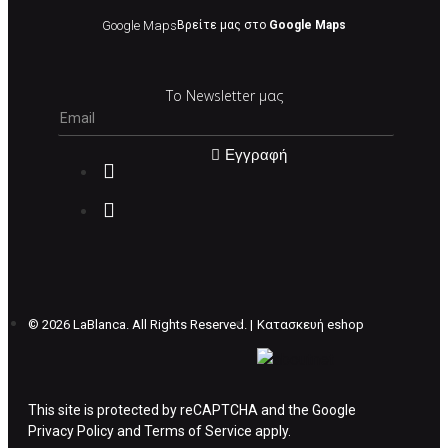
Οι αλλαγές γίνονται πάντα με βάση τις
τρέχουσες τιμές.
Google Maps
Βρείτε μας στο
Google Maps
Σε περίπτωση που επιλέξετε να σας
Το Newsletter μας
αποσταλεί νέο προϊόν προς αντικατάσταση
μπορείτε να επικοινωνήσετε μαζί μας για την
πραγματοποίηση νέας παραγγελίας.
Εγγραφή
Επιστρέφετε το προϊόν με τηv ACS Courier με
δικά μας έξοδα και μόλις παραλάβουμε το
δέμα σας, αποστέλλεται η αλλαγή σας με
επιπλέον κόστος 4€ . Σε περίπτωπη που
θέλετε να προβείτε σε 2η αλλαγή υπάρχει η
επιβάρυνση των 5€.
©
2026 LaBlanca. All Rights Reserved. |
Κατασκευή eshop
ΔΙΚΑΙΩΜΑ ΥΠΑΝΑΧΩΡΗΣΗΣ-ΕΠΙΣΤΡΟΦΗ
ΧΡΗΜΑΤΩΝ
This site is protected by reCAPTCHA and the Google
Privacy Policy
Η επιστροφή χρημάτων ακολουθείται στις
and
Terms of Service
apply.