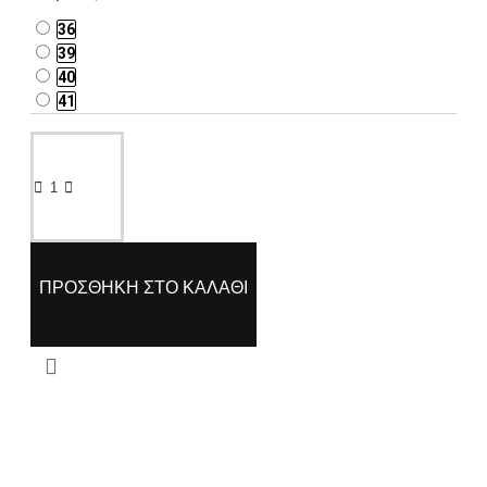
36
39
40
41
ΠΡΟΣΘΉΚΗ ΣΤΟ ΚΑΛΆΘΙ