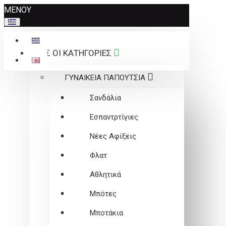
Σημείωση:
ΜΕΝΟΥ
Αυτός
ο
ιστότοπος
ΟΛΕΣ ΟΙ ΚΑΤΗΓΟΡΙΕΣ
περιλαμβάνει
ένα
ΓΥΝΑΙΚΕΙΑ ΠΑΠΟΥΤΣΙΑ
σύστημα
προσβασιμότητας.
Σανδάλια
Εσπαντρτίγιες
Νέες Αφίξεις
Φλατ
Αθλητικά
Μπότες
Μποτάκια