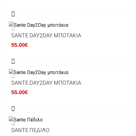
Η αποστολή των παραγγελιών σας
πραγματοποιείται σε όλη την Ελλάδα ΔΩΡΕΑΝ
για αγορές άνω των 50€ και με κόστος
μεταφορικών 2€ για αγορές κάτω των 50€
SANTE DAY2DAY ΜΠΟΤΆΚΙΑ
Τα προϊόντα που παραγγέλνει ο χρήστης μέσω
55.00€
του ηλεκτρονικού καταστήματος lablanca.gr
αποστέλλονται με την ACS Courier.
Εκτός Ελλάδος δεν αποστέλουμε .
SANTE DAY2DAY ΜΠΟΤΆΚΙΑ
Χρόνος Διεκπεραίωσης Παραγγελιών:
55.00€
Ο χρόνος παράδοσης εκτιμάται σε 1-5
εργάσιμες ημέρες από την ημερομηνία
αναχώρησης της παραγγελίας του πελάτη.
SANTE ΠΈΔΙΛΟ
ΠΟΛΙΤΙΚΗ ΕΠΙΣΤΡΟΦΩΝ