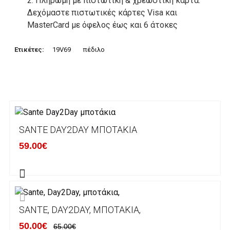
2. Πληρωμή με πιστωτική & χρεωστική κάρτα.
Δεχόμαστε πιστωτικές κάρτες Visa και
MasterCard με όφελος έως και 6 άτοκες
δόσεις. Οι συναλλαγές σας στο ηλεκτρονικό
μας κατάστημα πραγρατοποιούνται μέσα από
Ετικέτες:
19V69
πέδιλο
το ανώτατα ασφαλές περιβάλλον συναλλαγών
της Alpha bank .
3. Πληρωμή με κατάθεση σε Τραπεζικό
Λογαριασμό.
Μπορείτε να μεταφέρετε το ποσό οφειλής, σε
SANTE DAY2DAY ΜΠΟΤΆΚΙΑ
κάποιον απο τους ακόλουθους τραπεζικούς
59.00€
λογαριασμούς:
Alpha bank: GR4001402880288002002005983
ΕΞΟΔΑ ΑΠΟΣΤΟΛΗΣ
SANTE, DAY2DAY, ΜΠΟΤΆΚΙΑ,
ΕΛΛΑΔΑ
50.00€
65.00€