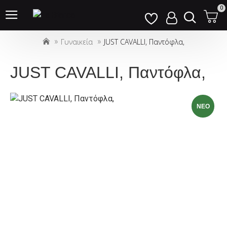
Σημείωση:
0
Αυτός
ο
Γυναικεία
JUST CAVALLI, Παντόφλα,
ιστότοπος
περιλαμβάνει
ένα
JUST CAVALLI, Παντόφλα,
σύστημα
προσβασιμότητας.
NEO