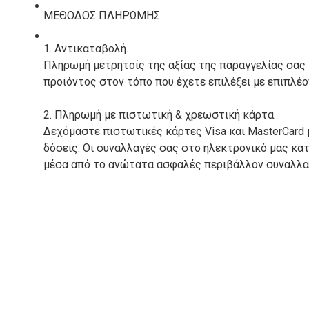
ΚΑΤΑΣΚΕΥΑΣΤΕΣ
ΜΕΘΟΔΟΣ ΠΛΗΡΩΜΗΣ
ΕΠΙΚΟΙΝΩΝΙΑ
1. Αντικαταβολή.
Πληρωμή μετρητοίς της αξίας της παραγγελίας σας
προιόντος στον τόπο που έχετε επιλέξει με επιπλέ
2. Πληρωμή με πιστωτική & χρεωστική κάρτα.
Δεχόμαστε πιστωτικές κάρτες Visa και MasterCard 
δόσεις. Οι συναλλαγές σας στο ηλεκτρονικό μας κ
μέσα από το ανώτατα ασφαλές περιβάλλον συναλλαγ
3. Πληρωμή με κατάθεση σε Τραπεζικό Λογαριασμό.
Μπορείτε να μεταφέρετε το ποσό οφειλής, σε κάπο
τραπεζικούς λογαριασμούς:
Alpha bank: GR4001402880288002002005983
ΕΞΟΔΑ ΑΠΟΣΤΟΛΗΣ