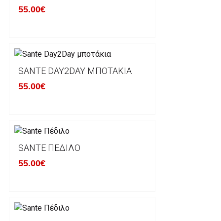
δεκατεσσάρων (14) ημερολογιακών ημερών και να ζ
55.00€
του με άλλο μέγεθος ή άλλο προιόν.
Βασική προυπόθεση για την επιστροφή του προιόντος
αρχική του κατάσταση, στην αρχική του συσκευασία κ
φθορά σε αυτό. Προϊόντα που στέλνονται χωρίς εξω
προστατεύει το επίσημο κουτί του προϊόντος αλλά κα
SANTE DAY2DAY ΜΠΟΤΆΚΙΑ
γίνονται δεκτά από την εταιρία μας και θα επιστρέ
55.00€
Επίσης, πρέπει να υπάρχει και η απόδειξη λιανικής 
Οι αλλαγές γίνονται πάντα με βάση τις τρέχουσες τι
Σε περίπτωση που επιλέξετε να σας αποσταλεί νέο
SANTE ΠΈΔΙΛΟ
μπορείτε να επικοινωνήσετε μαζί μας για την πραγμ
Επιστρέφετε το προϊόν με τηv ACS Courier με δικά μ
55.00€
παραλάβουμε το δέμα σας, αποστέλλεται η αλλαγή σα
περίπτωπη που θέλετε να προβείτε σε 2η αλλαγή υπ
ΔΙΚΑΙΩΜΑ ΥΠΑΝΑΧΩΡΗΣΗΣ-ΕΠΙΣΤΡΟΦΗ ΧΡΗΜΑΤΩ