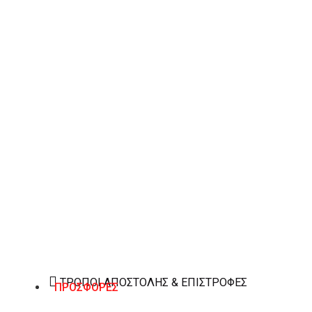
Sante γυναικείο πέδιλο με χοντρό τακούνι και ρυθμι
Κατασκευασμένο από δέρμα καστόρι. Ύψος τακουνιού
ΧΑΡΑΚΤΗΡΙΣΤΙΚΆ
ΒΑΣΙΚΌ ΥΛΙΚΌ
Δέρμα καστόρι
ΎΨΟΣ ΤΑΚΟΥΝΙΟΎ
9 εκ
ΧΡΏΜΑ
Λιλά
ΤΡΌΠΟΙ ΑΠΟΣΤΟΛΉΣ & ΕΠΙΣΤΡΟΦΈΣ
ΠΡΟΣΦΟΡΕΣ