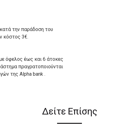
 κατά την παράδοση του
ον κόστος 3€.
με όφελος έως και 6 άτοκες
ατάστημα πραγρατοποιούνται
ών της Alpha bank .
ιον απο τους ακόλουθους
Δείτε Επίσης