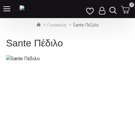
Σημείωση:
0
Αυτός
ο
Γυναικεία
Sante Πέδιλο
ιστότοπος
περιλαμβάνει
ένα
Sante Πέδιλο
σύστημα
προσβασιμότητας.