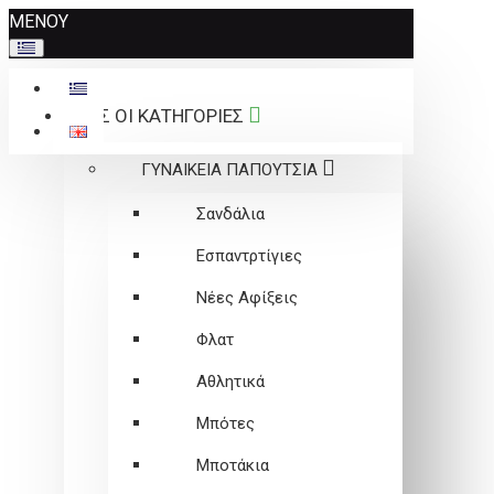
Σημείωση:
ΜΕΝΟΥ
Αυτός
ο
ιστότοπος
ΟΛΕΣ ΟΙ ΚΑΤΗΓΟΡΙΕΣ
περιλαμβάνει
ένα
ΓΥΝΑΙΚΕΙΑ ΠΑΠΟΥΤΣΙΑ
σύστημα
προσβασιμότητας.
Σανδάλια
Εσπαντρτίγιες
Νέες Αφίξεις
Φλατ
Αθλητικά
Μπότες
Μποτάκια