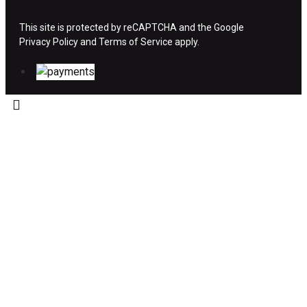
ΧΡΗΜΑΤΩΝ
This site is protected by reCAPTCHA and the Google
Privacy Policy
Η επιστροφή χρημάτων ακολουθείται στις
and
Terms of Service
apply.
παρακάτω περιπτώσεις:
Το προϊόν θα πρέπει να βρίσκεται στην αρχική
του συσκευασία και κατάσταση που είχε κατά
την παραλαβή από τον πελάτη. (όπως είχε
κατά το χρόνο της παράδοσης στον πελάτη)
και να μην έχει υποστεί φθορές ή άλλα
ελαττώματα.
Προϊόντα που στέλνονται χωρίς εξωτερική
συσκευασία που να προστατεύει το επίσημο
κουτί του προϊόντος αλλά και το ίδιο το
προϊόν, δεν θα γίνονται δεκτά από την εταιρία
μας και θα επιστρέφονται πίσω στον πελάτη.
Το προϊόν θα πρέπει να συνοδεύεται από τα