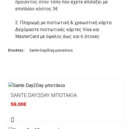
προιόντος στον τόπο που έχετε επιλέξει με
επιπλέον κόστος 3€.
2. Πληρωμή με πιστωτική & χρεωστική κάρτα.
Δεχόμαστε πιστωτικές κάρτες Visa και
MasterCard με όφελος έως και 6 άτοκες
δόσεις. Οι συναλλαγές σας στο ηλεκτρονικό
μας κατάστημα πραγρατοποιούνται μέσα από
Ετικέτες:
Sante Day2Day μοκασίνια
το ανώτατα ασφαλές περιβάλλον συναλλαγών
της Alpha bank .
3. Πληρωμή με κατάθεση σε Τραπεζικό
Λογαριασμό.
Μπορείτε να μεταφέρετε το ποσό οφειλής, σε
SANTE DAY2DAY ΜΠΟΤΆΚΙΑ
κάποιον απο τους ακόλουθους τραπεζικούς
59.00€
λογαριασμούς:
Alpha bank: GR4001402880288002002005983