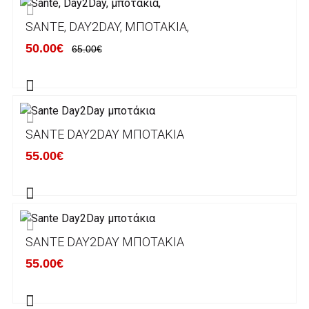
ΕΞΟΔΑ ΑΠΟΣΤΟΛΗΣ
SANTE, DAY2DAY, ΜΠΟΤΆΚΙΑ,
ΕΛΛΑΔΑ
50.00€
65.00€
Η αποστολή των παραγγελιών σας
πραγματοποιείται σε όλη την Ελλάδα ΔΩΡΕΑΝ
για αγορές άνω των 50€ και με κόστος
μεταφορικών 2€ για αγορές κάτω των 50€
SANTE DAY2DAY ΜΠΟΤΆΚΙΑ
Τα προϊόντα που παραγγέλνει ο χρήστης μέσω
55.00€
του ηλεκτρονικού καταστήματος lablanca.gr
αποστέλλονται με την ACS Courier.
Εκτός Ελλάδος δεν αποστέλουμε .
SANTE DAY2DAY ΜΠΟΤΆΚΙΑ
Χρόνος Διεκπεραίωσης Παραγγελιών:
55.00€
Ο χρόνος παράδοσης εκτιμάται σε 1-5
εργάσιμες ημέρες από την ημερομηνία
αναχώρησης της παραγγελίας του πελάτη.