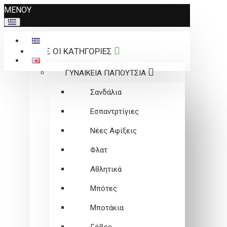
Σημείωση:
ΜΕΝΟΥ
Αυτός
ο
ιστότοπος
ΟΛΕΣ ΟΙ ΚΑΤΗΓΟΡΙΕΣ
περιλαμβάνει
ένα
ΓΥΝΑΙΚΕΙΑ ΠΑΠΟΥΤΣΙΑ
σύστημα
προσβασιμότητας.
Σανδάλια
Εσπαντρτίγιες
Νέες Αφίξεις
Φλατ
Αθλητικά
Μπότες
Μποτάκια