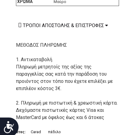
ΧΡΏΜΑ
Μαύρο
ΤΡΌΠΟΙ ΑΠΟΣΤΟΛΉΣ & ΕΠΙΣΤΡΟΦΈΣ
ΜΕΘΟΔΟΣ ΠΛΗΡΩΜΗΣ
1. Αντικαταβολή.
Πληρωμή μετρητοίς της αξίας της
παραγγελίας σας κατά την παράδοση του
προιόντος στον τόπο που έχετε επιλέξει με
επιπλέον κόστος 3€.
2. Πληρωμή με πιστωτική & χρεωστική κάρτα.
Δεχόμαστε πιστωτικές κάρτες Visa και
MasterCard με όφελος έως και 6 άτοκες
Προσιτότητα
δόσεις. Οι συναλλαγές σας στο ηλεκτρονικό
μας κατάστημα πραγρατοποιούνται μέσα από
Ετικέτες:
Carad
πέδιλο