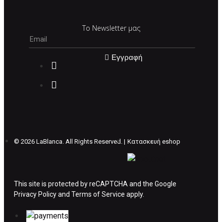
Τα προϊόντα που παραγγέλνει ο χρήστης μέσω
του ηλεκτρονικού καταστήματος lablanca.gr
Το Newsletter μας
αποστέλλονται με την ACS Courier.
Εγγραφή
Εκτός Ελλάδος δεν αποστέλουμε .
Χρόνος Διεκπεραίωσης Παραγγελιών:
Ο χρόνος παράδοσης εκτιμάται σε 1-5
εργάσιμες ημέρες από την ημερομηνία
αναχώρησης της παραγγελίας του πελάτη.
©
2026 LaBlanca. All Rights Reserved. |
Κατασκευή eshop
ΠΟΛΙΤΙΚΗ ΕΠΙΣΤΡΟΦΩΝ
This site is protected by reCAPTCHA and the Google
Έχετε το δικαίωμα να επιστρέψετε το προιόν
Privacy Policy
and
Terms of Service
apply.
που παραλάβετε εντός δεκατεσσάρων (14)
ημερολογιακών ημερών και να ζητήσετε την