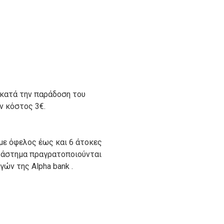
 κατά την παράδοση του
ον κόστος 3€.
με όφελος έως και 6 άτοκες
ατάστημα πραγρατοποιούνται
ών της Alpha bank .
ιον απο τους ακόλουθους