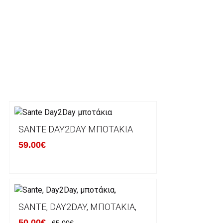
Alpha bank: GR4001402880288002002005983
ΕΞΟΔΑ ΑΠΟΣΤΟΛΗΣ
ΕΛΛΑΔΑ
Η αποστολή των παραγγελιών σας πραγματοποιείτα
για αγορές άνω των 50€ και με κόστος μεταφορικών
Τα προϊόντα που παραγγέλνει ο χρήστης μέσω του 
lablanca.gr αποστέλλονται με την ACS Courier.
SANTE DAY2DAY ΜΠΟΤΆΚΙΑ
59.00€
Εκτός Ελλάδος δεν αποστέλουμε .
Χρόνος Διεκπεραίωσης Παραγγελιών:
Ο χρόνος παράδοσης εκτιμάται σε 1-5 εργάσιμες ημ
αναχώρησης της παραγγελίας του πελάτη.
SANTE, DAY2DAY, ΜΠΟΤΆΚΙΑ,
50.00€
65.00€