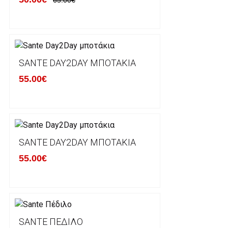
ΠΟΛΙΤΙΚΗ ΕΠΙΣΤΡΟΦΩΝ
Έχετε το δικαίωμα να επιστρέψετε το προιόν που π
δεκατεσσάρων (14) ημερολογιακών ημερών και να ζ
SANTE DAY2DAY ΜΠΟΤΆΚΙΑ
του με άλλο μέγεθος ή άλλο προιόν.
55.00€
Βασική προυπόθεση για την επιστροφή του προιόντος
αρχική του κατάσταση, στην αρχική του συσκευασία κ
φθορά σε αυτό. Προϊόντα που στέλνονται χωρίς εξω
προστατεύει το επίσημο κουτί του προϊόντος αλλά κα
γίνονται δεκτά από την εταιρία μας και θα επιστρέ
Επίσης, πρέπει να υπάρχει και η απόδειξη λιανικής 
SANTE DAY2DAY ΜΠΟΤΆΚΙΑ
55.00€
Οι αλλαγές γίνονται πάντα με βάση τις τρέχουσες τι
Σε περίπτωση που επιλέξετε να σας αποσταλεί νέο
μπορείτε να επικοινωνήσετε μαζί μας για την πραγμ
Επιστρέφετε το προϊόν με τηv ACS Courier με δικά μ
SANTE ΠΈΔΙΛΟ
παραλάβουμε το δέμα σας, αποστέλλεται η αλλαγή σα