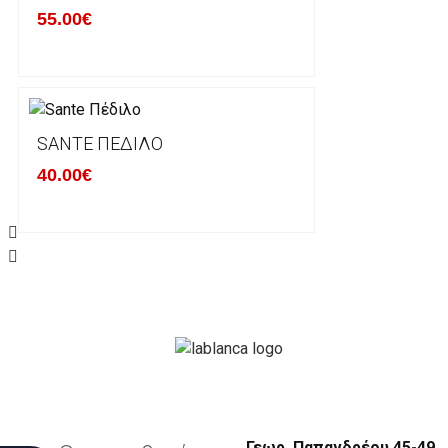
55.00€
περίπτωπη που θέλετε να προβείτε σε 2η αλλαγή υπ
ΔΙΚΑΙΩΜΑ ΥΠΑΝΑΧΩΡΗΣΗΣ-ΕΠΙΣΤΡΟΦΗ ΧΡΗΜΑΤΩ
Η επιστροφή χρημάτων ακολουθείται στις παρακάτ
SANTE ΠΈΔΙΛΟ
40.00€
Το προϊόν θα πρέπει να βρίσκεται στην αρχική του 
είχε κατά την παραλαβή από τον πελάτη. (όπως είχ
στον πελάτη) και να μην έχει υποστεί φθορές ή άλλ
Προϊόντα που στέλνονται χωρίς εξωτερική συσκευα
επίσημο κουτί του προϊόντος αλλά και το ίδιο το πρ
την εταιρία μας και θα επιστρέφονται πίσω στον πε
Το προϊόν θα πρέπει να συνοδεύεται από τα αντίστο
πελάτης έλαβε κατά την παραλαβή του (απόδειξη, τι
Γεωρ. Παπανδρέου 45-49