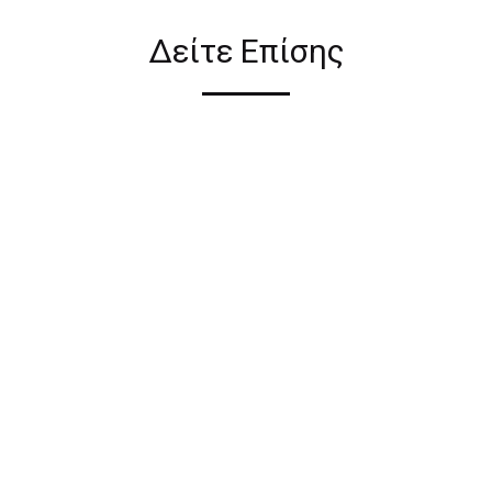
Δείτε Επίσης
ι σε όλη την Ελλάδα ΔΩΡΕΑΝ
 2€ για αγορές κάτω των 50€
ηλεκτρονικού καταστήματος
έρες από την ημερομηνία