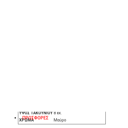
ΠΡΟΣΘΉΚΗ ΣΤΟ ΚΑΛΆΘΙ
Λίστα Επιθυμιών
ΠΕΡΙΓΡΑΦΉ
Carad γυναικεία πέδιλο 8 εκ. Χρώμα μαύρο.
ΧΑΡΑΚΤΗΡΙΣΤΙΚΆ
ΒΑΣΙΚΌ ΥΛΙΚΌ
Δέρμα
ΎΨΟΣ ΤΑΚΟΥΝΙΟΎ
8 εκ.
ΠΡΟΣΦΟΡΕΣ
ΧΡΏΜΑ
Μαύρο