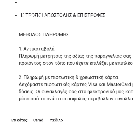
ΚΑΤΑΣΚΕΥΑΣΤΕΣ
ΤΡΌΠΟΙ ΑΠΟΣΤΟΛΉΣ & ΕΠΙΣΤΡΟΦΈΣ
ΕΠΙΚΟΙΝΩΝΙΑ
ΜΕΘΟΔΟΣ ΠΛΗΡΩΜΗΣ
1. Αντικαταβολή.
Πληρωμή μετρητοίς της αξίας της παραγγελίας σας
προιόντος στον τόπο που έχετε επιλέξει με επιπλέ
2. Πληρωμή με πιστωτική & χρεωστική κάρτα.
Δεχόμαστε πιστωτικές κάρτες Visa και MasterCard 
δόσεις. Οι συναλλαγές σας στο ηλεκτρονικό μας κ
μέσα από το ανώτατα ασφαλές περιβάλλον συναλλαγ
3. Πληρωμή με κατάθεση σε Τραπεζικό Λογαριασμό.
Μπορείτε να μεταφέρετε το ποσό οφειλής, σε κάπο
Ετικέτες:
Carad
πέδιλο
τραπεζικούς λογαριασμούς: