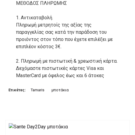
ΜΕΘΟΔΟΣ ΠΛΗΡΩΜΗΣ
1. Αντικαταβολή.
Πληρωμή μετρητοίς της αξίας της
παραγγελίας σας κατά την παράδοση του
προιόντος στον τόπο που έχετε επιλέξει με
επιπλέον κόστος 3€.
2. Πληρωμή με πιστωτική & χρεωστική κάρτα.
Δεχόμαστε πιστωτικές κάρτες Visa και
MasterCard με όφελος έως και 6 άτοκες
δόσεις. Οι συναλλαγές σας στο ηλεκτρονικό
μας κατάστημα πραγρατοποιούνται μέσα από
Ετικέτες:
Tamaris
μποτάκια
το ανώτατα ασφαλές περιβάλλον συναλλαγών
της Alpha bank .
3. Πληρωμή με κατάθεση σε Τραπεζικό
Λογαριασμό.
Μπορείτε να μεταφέρετε το ποσό οφειλής, σε