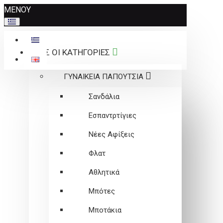
Σημείωση:
ΜΕΝΟΥ
Αυτός
ο
ιστότοπος
ΟΛΕΣ ΟΙ ΚΑΤΗΓΟΡΙΕΣ
περιλαμβάνει
ένα
ΓΥΝΑΙΚΕΙΑ ΠΑΠΟΥΤΣΙΑ
σύστημα
προσβασιμότητας.
Σανδάλια
Εσπαντρτίγιες
Νέες Αφίξεις
Φλατ
Αθλητικά
Μπότες
Μποτάκια