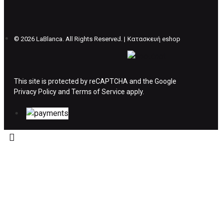
θέλετε να προβείτε σε 2η αλλαγή υπάρχει η
επιβάρυνση των 5€.
©
2026 LaBlanca. All Rights Reserved. |
Κατασκευή eshop
ΔΙΚΑΙΩΜΑ ΥΠΑΝΑΧΩΡΗΣΗΣ-ΕΠΙΣΤΡΟΦΗ
ΧΡΗΜΑΤΩΝ
This site is protected by reCAPTCHA and the Google
Privacy Policy
Η επιστροφή χρημάτων ακολουθείται στις
and
Terms of Service
apply.
παρακάτω περιπτώσεις:
Το προϊόν θα πρέπει να βρίσκεται στην αρχική
του συσκευασία και κατάσταση που είχε κατά
την παραλαβή από τον πελάτη. (όπως είχε
κατά το χρόνο της παράδοσης στον πελάτη)
και να μην έχει υποστεί φθορές ή άλλα
ελαττώματα.
Προϊόντα που στέλνονται χωρίς εξωτερική