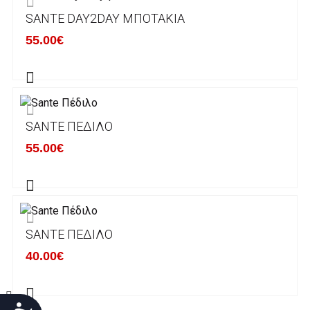
SANTE DAY2DAY ΜΠΟΤΆΚΙΑ
Χρόνος Διεκπεραίωσης Παραγγελιών:
55.00€
Ο χρόνος παράδοσης εκτιμάται σε 1-5
εργάσιμες ημέρες από την ημερομηνία
αναχώρησης της παραγγελίας του πελάτη.
SANTE ΠΈΔΙΛΟ
ΠΟΛΙΤΙΚΗ ΕΠΙΣΤΡΟΦΩΝ
55.00€
Έχετε το δικαίωμα να επιστρέψετε το προιόν
που παραλάβετε εντός δεκατεσσάρων (14)
ημερολογιακών ημερών και να ζητήσετε την
αντικατάστασή του με άλλο μέγεθος ή άλλο
SANTE ΠΈΔΙΛΟ
προιόν.
Βασική προυπόθεση για την επιστροφή του
40.00€
προιόντος είναι να βρίσκεται στην αρχική του
κατάσταση, στην αρχική του συσκευασία και
να μην έχει επέλθει καμία φθορά σε αυτό.