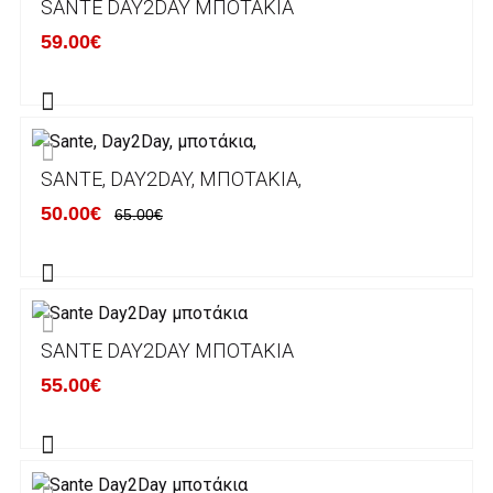
SANTE DAY2DAY ΜΠΟΤΆΚΙΑ
κάποιον απο τους ακόλουθους τραπεζικούς
59.00€
λογαριασμούς:
Alpha bank: GR4001402880288002002005983
ΕΞΟΔΑ ΑΠΟΣΤΟΛΗΣ
SANTE, DAY2DAY, ΜΠΟΤΆΚΙΑ,
ΕΛΛΑΔΑ
50.00€
65.00€
Η αποστολή των παραγγελιών σας
πραγματοποιείται σε όλη την Ελλάδα ΔΩΡΕΑΝ
για αγορές άνω των 50€ και με κόστος
μεταφορικών 2€ για αγορές κάτω των 50€
SANTE DAY2DAY ΜΠΟΤΆΚΙΑ
Τα προϊόντα που παραγγέλνει ο χρήστης μέσω
55.00€
του ηλεκτρονικού καταστήματος lablanca.gr
αποστέλλονται με την ACS Courier.
Εκτός Ελλάδος δεν αποστέλουμε .