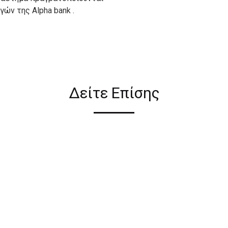
ών της Alpha bank .
ιον απο τους ακόλουθους
Δείτε Επίσης
ι σε όλη την Ελλάδα ΔΩΡΕΑΝ
 2€ για αγορές κάτω των 50€
ηλεκτρονικού καταστήματος