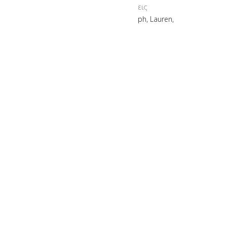
Νέες Αφίξεις
Ζώνες, Lauren, Ralph, Lauren,