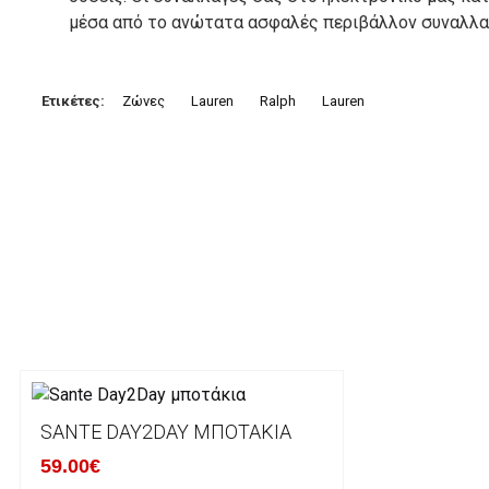
μέσα από το ανώτατα ασφαλές περιβάλλον συναλλαγ
3. Πληρωμή με κατάθεση σε Τραπεζικό Λογαριασμό.
Μπορείτε να μεταφέρετε το ποσό οφειλής, σε κάπο
Ετικέτες:
Ζώνες
Lauren
Ralph
Lauren
τραπεζικούς λογαριασμούς:
Alpha bank: GR4001402880288002002005983
ΕΞΟΔΑ ΑΠΟΣΤΟΛΗΣ
ΕΛΛΑΔΑ
Η αποστολή των παραγγελιών σας πραγματοποιείτα
για αγορές άνω των 50€ και με κόστος μεταφορικών
Τα προϊόντα που παραγγέλνει ο χρήστης μέσω του 
lablanca.gr αποστέλλονται με την ACS Courier.
SANTE DAY2DAY ΜΠΟΤΆΚΙΑ
59.00€
Εκτός Ελλάδος δεν αποστέλουμε .