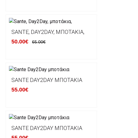
Χρόνος Διεκπεραίωσης Παραγγελιών:
Ο χρόνος παράδοσης εκτιμάται σε 1-5 εργάσιμες ημ
αναχώρησης της παραγγελίας του πελάτη.
SANTE, DAY2DAY, ΜΠΟΤΆΚΙΑ,
50.00€
65.00€
ΠΟΛΙΤΙΚΗ ΕΠΙΣΤΡΟΦΩΝ
Έχετε το δικαίωμα να επιστρέψετε το προιόν που π
δεκατεσσάρων (14) ημερολογιακών ημερών και να ζ
SANTE DAY2DAY ΜΠΟΤΆΚΙΑ
του με άλλο μέγεθος ή άλλο προιόν.
55.00€
Βασική προυπόθεση για την επιστροφή του προιόντος
αρχική του κατάσταση, στην αρχική του συσκευασία κ
φθορά σε αυτό. Προϊόντα που στέλνονται χωρίς εξω
προστατεύει το επίσημο κουτί του προϊόντος αλλά κα
γίνονται δεκτά από την εταιρία μας και θα επιστρέ
Επίσης, πρέπει να υπάρχει και η απόδειξη λιανικής 
SANTE DAY2DAY ΜΠΟΤΆΚΙΑ
55.00€