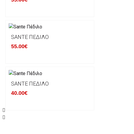
Οι αλλαγές γίνονται πάντα με βάση τις τρέχουσες τι
Σε περίπτωση που επιλέξετε να σας αποσταλεί νέο
μπορείτε να επικοινωνήσετε μαζί μας για την πραγμ
Επιστρέφετε το προϊόν με τηv ACS Courier με δικά μ
SANTE ΠΈΔΙΛΟ
παραλάβουμε το δέμα σας, αποστέλλεται η αλλαγή σα
55.00€
περίπτωπη που θέλετε να προβείτε σε 2η αλλαγή υπ
ΔΙΚΑΙΩΜΑ ΥΠΑΝΑΧΩΡΗΣΗΣ-ΕΠΙΣΤΡΟΦΗ ΧΡΗΜΑΤΩ
Η επιστροφή χρημάτων ακολουθείται στις παρακάτ
SANTE ΠΈΔΙΛΟ
40.00€
Το προϊόν θα πρέπει να βρίσκεται στην αρχική του 
είχε κατά την παραλαβή από τον πελάτη. (όπως είχ
στον πελάτη) και να μην έχει υποστεί φθορές ή άλλ
Προϊόντα που στέλνονται χωρίς εξωτερική συσκευα
επίσημο κουτί του προϊόντος αλλά και το ίδιο το πρ