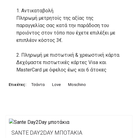
1. Αντικαταβολή.
Πληρωμή μετρητοίς της αξίας της
παραγγελίας σας κατά την παράδοση του
προιόντος στον τόπο που έχετε επιλέξει με
επιπλέον κόστος 3€.
2. Πληρωμή με πιστωτική & χρεωστική κάρτα.
Δεχόμαστε πιστωτικές κάρτες Visa και
MasterCard με όφελος έως και 6 άτοκες
δόσεις. Οι συναλλαγές σας στο ηλεκτρονικό
μας κατάστημα πραγρατοποιούνται μέσα από
Ετικέτες:
Τσάντα
Love
Moschino
το ανώτατα ασφαλές περιβάλλον συναλλαγών
της Alpha bank .
3. Πληρωμή με κατάθεση σε Τραπεζικό
Λογαριασμό.
Μπορείτε να μεταφέρετε το ποσό οφειλής, σε
SANTE DAY2DAY ΜΠΟΤΆΚΙΑ
κάποιον απο τους ακόλουθους τραπεζικούς