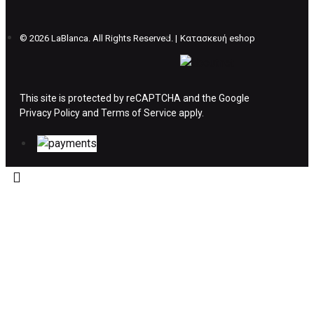
επιβάρυνση των 5€.
©
2026 LaBlanca. All Rights Reserved. |
Κατασκευή eshop
ΔΙΚΑΙΩΜΑ ΥΠΑΝΑΧΩΡΗΣΗΣ-ΕΠΙΣΤΡΟΦΗ
ΧΡΗΜΑΤΩΝ
This site is protected by reCAPTCHA and the Google
Privacy Policy
Η επιστροφή χρημάτων ακολουθείται στις
and
Terms of Service
apply.
παρακάτω περιπτώσεις:
Το προϊόν θα πρέπει να βρίσκεται στην αρχική
του συσκευασία και κατάσταση που είχε κατά
την παραλαβή από τον πελάτη. (όπως είχε
κατά το χρόνο της παράδοσης στον πελάτη)
και να μην έχει υποστεί φθορές ή άλλα
ελαττώματα.
Προϊόντα που στέλνονται χωρίς εξωτερική
συσκευασία που να προστατεύει το επίσημο