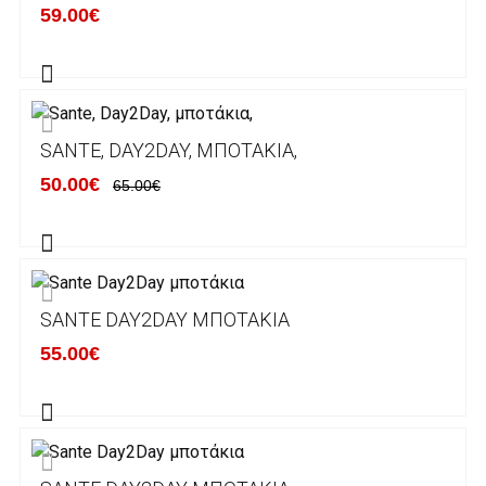
59.00€
λογαριασμούς:
Alpha bank: GR4001402880288002002005983
ΕΞΟΔΑ ΑΠΟΣΤΟΛΗΣ
SANTE, DAY2DAY, ΜΠΟΤΆΚΙΑ,
ΕΛΛΑΔΑ
50.00€
65.00€
Η αποστολή των παραγγελιών σας
πραγματοποιείται σε όλη την Ελλάδα ΔΩΡΕΑΝ
για αγορές άνω των 50€ και με κόστος
μεταφορικών 2€ για αγορές κάτω των 50€
SANTE DAY2DAY ΜΠΟΤΆΚΙΑ
Τα προϊόντα που παραγγέλνει ο χρήστης μέσω
55.00€
του ηλεκτρονικού καταστήματος lablanca.gr
αποστέλλονται με την ACS Courier.
Εκτός Ελλάδος δεν αποστέλουμε .