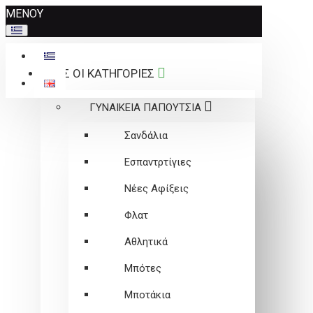
Σημείωση:
ΜΕΝΟΥ
Αυτός
ο
ιστότοπος
ΟΛΕΣ ΟΙ ΚΑΤΗΓΟΡΙΕΣ
περιλαμβάνει
ένα
ΓΥΝΑΙΚΕΙΑ ΠΑΠΟΥΤΣΙΑ
σύστημα
προσβασιμότητας.
Σανδάλια
Εσπαντρτίγιες
Νέες Αφίξεις
Φλατ
Αθλητικά
Μπότες
Μποτάκια