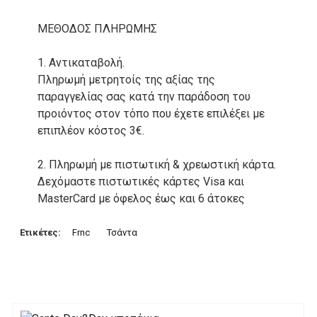
ΜΕΘΟΔΟΣ ΠΛΗΡΩΜΗΣ
1. Αντικαταβολή.
Πληρωμή μετρητοίς της αξίας της
παραγγελίας σας κατά την παράδοση του
προιόντος στον τόπο που έχετε επιλέξει με
επιπλέον κόστος 3€.
2. Πληρωμή με πιστωτική & χρεωστική κάρτα.
Δεχόμαστε πιστωτικές κάρτες Visa και
MasterCard με όφελος έως και 6 άτοκες
δόσεις. Οι συναλλαγές σας στο ηλεκτρονικό
μας κατάστημα πραγρατοποιούνται μέσα από
Ετικέτες:
Frnc
Τσάντα
το ανώτατα ασφαλές περιβάλλον συναλλαγών
της Alpha bank .
3. Πληρωμή με κατάθεση σε Τραπεζικό