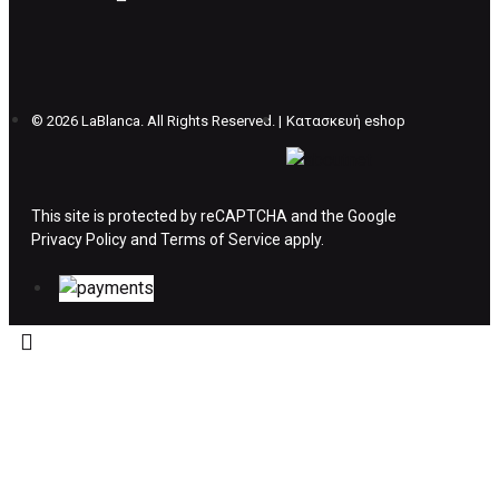
δέμα σας, αποστέλλεται η αλλαγή σας με
επιπλέον κόστος 4€ . Σε περίπτωπη που
θέλετε να προβείτε σε 2η αλλαγή υπάρχει η
επιβάρυνση των 5€.
©
2026 LaBlanca. All Rights Reserved. |
Κατασκευή eshop
ΔΙΚΑΙΩΜΑ ΥΠΑΝΑΧΩΡΗΣΗΣ-ΕΠΙΣΤΡΟΦΗ
ΧΡΗΜΑΤΩΝ
This site is protected by reCAPTCHA and the Google
Privacy Policy
Η επιστροφή χρημάτων ακολουθείται στις
and
Terms of Service
apply.
παρακάτω περιπτώσεις:
Το προϊόν θα πρέπει να βρίσκεται στην αρχική
του συσκευασία και κατάσταση που είχε κατά
την παραλαβή από τον πελάτη. (όπως είχε
κατά το χρόνο της παράδοσης στον πελάτη)
και να μην έχει υποστεί φθορές ή άλλα
ελαττώματα.