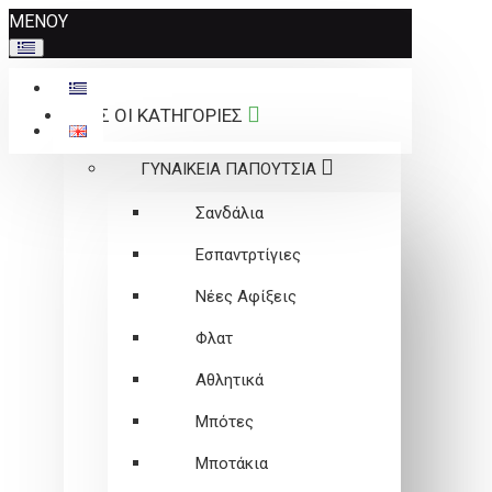
Σημείωση:
ΜΕΝΟΥ
Αυτός
ο
ιστότοπος
ΟΛΕΣ ΟΙ ΚΑΤΗΓΟΡΙΕΣ
περιλαμβάνει
ένα
ΓΥΝΑΙΚΕΙΑ ΠΑΠΟΥΤΣΙΑ
σύστημα
προσβασιμότητας.
Σανδάλια
Εσπαντρτίγιες
Νέες Αφίξεις
Φλατ
Αθλητικά
Μπότες
Μποτάκια