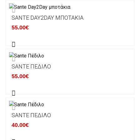
Εκτός Ελλάδος δεν αποστέλουμε .
SANTE DAY2DAY ΜΠΟΤΆΚΙΑ
Χρόνος Διεκπεραίωσης Παραγγελιών:
55.00€
Ο χρόνος παράδοσης εκτιμάται σε 1-5
εργάσιμες ημέρες από την ημερομηνία
αναχώρησης της παραγγελίας του πελάτη.
SANTE ΠΈΔΙΛΟ
ΠΟΛΙΤΙΚΗ ΕΠΙΣΤΡΟΦΩΝ
55.00€
Έχετε το δικαίωμα να επιστρέψετε το προιόν
που παραλάβετε εντός δεκατεσσάρων (14)
ημερολογιακών ημερών και να ζητήσετε την
αντικατάστασή του με άλλο μέγεθος ή άλλο
SANTE ΠΈΔΙΛΟ
προιόν.
Βασική προυπόθεση για την επιστροφή του
40.00€
προιόντος είναι να βρίσκεται στην αρχική του
κατάσταση, στην αρχική του συσκευασία και