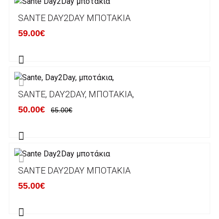
Λογαριασμό.
Μπορείτε να μεταφέρετε το ποσό οφειλής, σε
SANTE DAY2DAY ΜΠΟΤΆΚΙΑ
κάποιον απο τους ακόλουθους τραπεζικούς
59.00€
λογαριασμούς:
Alpha bank: GR4001402880288002002005983
ΕΞΟΔΑ ΑΠΟΣΤΟΛΗΣ
SANTE, DAY2DAY, ΜΠΟΤΆΚΙΑ,
ΕΛΛΑΔΑ
50.00€
65.00€
Η αποστολή των παραγγελιών σας
πραγματοποιείται σε όλη την Ελλάδα ΔΩΡΕΑΝ
για αγορές άνω των 50€ και με κόστος
μεταφορικών 2€ για αγορές κάτω των 50€
SANTE DAY2DAY ΜΠΟΤΆΚΙΑ
Τα προϊόντα που παραγγέλνει ο χρήστης μέσω
55.00€
του ηλεκτρονικού καταστήματος lablanca.gr
αποστέλλονται με την ACS Courier.