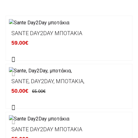
3. Πληρωμή με κατάθεση σε Τραπεζικό
Λογαριασμό.
Μπορείτε να μεταφέρετε το ποσό οφειλής, σε
SANTE DAY2DAY ΜΠΟΤΆΚΙΑ
κάποιον απο τους ακόλουθους τραπεζικούς
59.00€
λογαριασμούς:
Alpha bank: GR4001402880288002002005983
ΕΞΟΔΑ ΑΠΟΣΤΟΛΗΣ
SANTE, DAY2DAY, ΜΠΟΤΆΚΙΑ,
ΕΛΛΑΔΑ
50.00€
65.00€
Η αποστολή των παραγγελιών σας
πραγματοποιείται σε όλη την Ελλάδα ΔΩΡΕΑΝ
για αγορές άνω των 50€ και με κόστος
μεταφορικών 2€ για αγορές κάτω των 50€
SANTE DAY2DAY ΜΠΟΤΆΚΙΑ
Τα προϊόντα που παραγγέλνει ο χρήστης μέσω