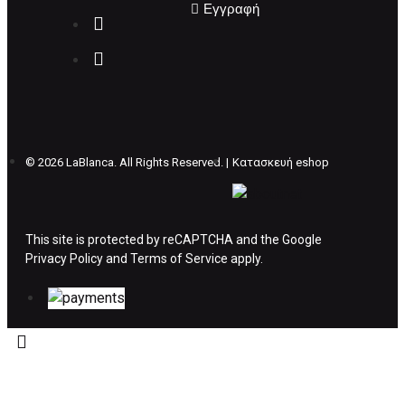
Εγγραφή
Επιστρέφετε το προϊόν με τηv ACS Courier με
δικά μας έξοδα και μόλις παραλάβουμε το
δέμα σας, αποστέλλεται η αλλαγή σας με
επιπλέον κόστος 4€ . Σε περίπτωπη που
θέλετε να προβείτε σε 2η αλλαγή υπάρχει η
επιβάρυνση των 5€.
©
2026 LaBlanca. All Rights Reserved. |
Κατασκευή eshop
ΔΙΚΑΙΩΜΑ ΥΠΑΝΑΧΩΡΗΣΗΣ-ΕΠΙΣΤΡΟΦΗ
ΧΡΗΜΑΤΩΝ
This site is protected by reCAPTCHA and the Google
Privacy Policy
Η επιστροφή χρημάτων ακολουθείται στις
and
Terms of Service
apply.
παρακάτω περιπτώσεις:
Το προϊόν θα πρέπει να βρίσκεται στην αρχική
του συσκευασία και κατάσταση που είχε κατά
την παραλαβή από τον πελάτη. (όπως είχε
κατά το χρόνο της παράδοσης στον πελάτη)