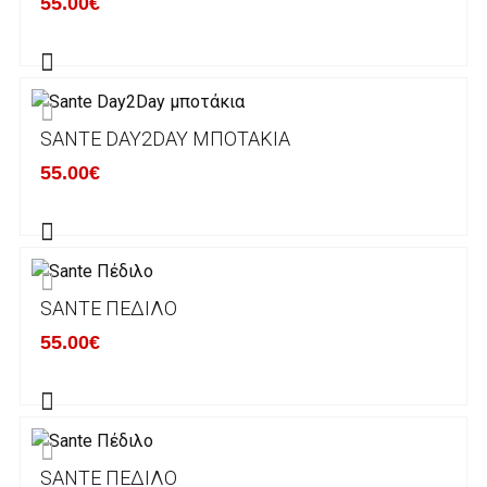
55.00€
του ηλεκτρονικού καταστήματος lablanca.gr
αποστέλλονται με την ACS Courier.
Εκτός Ελλάδος δεν αποστέλουμε .
SANTE DAY2DAY ΜΠΟΤΆΚΙΑ
Χρόνος Διεκπεραίωσης Παραγγελιών:
55.00€
Ο χρόνος παράδοσης εκτιμάται σε 1-5
εργάσιμες ημέρες από την ημερομηνία
αναχώρησης της παραγγελίας του πελάτη.
SANTE ΠΈΔΙΛΟ
ΠΟΛΙΤΙΚΗ ΕΠΙΣΤΡΟΦΩΝ
55.00€
Έχετε το δικαίωμα να επιστρέψετε το προιόν
που παραλάβετε εντός δεκατεσσάρων (14)
ημερολογιακών ημερών και να ζητήσετε την
αντικατάστασή του με άλλο μέγεθος ή άλλο
SANTE ΠΈΔΙΛΟ
προιόν.