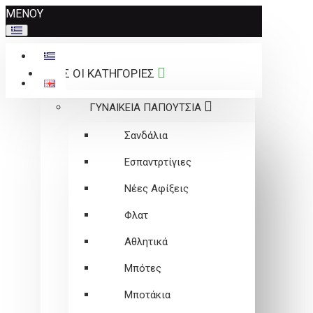
Σημείωση:
ΜΕΝΟΥ
Αυτός
ο
ιστότοπος
ΟΛΕΣ ΟΙ ΚΑΤΗΓΟΡΙΕΣ
περιλαμβάνει
ένα
ΓΥΝΑΙΚΕΙΑ ΠΑΠΟΥΤΣΙΑ
σύστημα
προσβασιμότητας.
Σανδάλια
Εσπαντρτίγιες
Νέες Αφίξεις
Φλατ
Αθλητικά
Μπότες
Μποτάκια