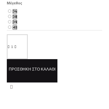
Μέγεθος
36
38
39
40
ΠΡΟΣΘΉΚΗ ΣΤΟ ΚΑΛΆΘΙ