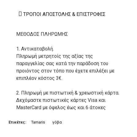
ΤΡΌΠΟΙ ΑΠΟΣΤΟΛΉΣ & ΕΠΙΣΤΡΟΦΈΣ
ΜΕΘΟΔΟΣ ΠΛΗΡΩΜΗΣ
1. Αντικαταβολή.
Πληρωμή μετρητοίς της αξίας της
παραγγελίας σας κατά την παράδοση του
προιόντος στον τόπο που έχετε επιλέξει με
επιπλέον κόστος 3€.
2. Πληρωμή με πιστωτική & χρεωστική κάρτα.
Δεχόμαστε πιστωτικές κάρτες Visa και
MasterCard με όφελος έως και 6 άτοκες
δόσεις. Οι συναλλαγές σας στο ηλεκτρονικό
μας κατάστημα πραγρατοποιούνται μέσα από
Ετικέτες:
Tamaris
γόβα
το ανώτατα ασφαλές περιβάλλον συναλλαγών
της Alpha bank .