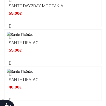
SANTE DAY2DAY ΜΠΟΤΆΚΙΑ
Χρόνος Διεκπεραίωσης Παραγγελιών:
55.00€
Ο χρόνος παράδοσης εκτιμάται σε 1-5
εργάσιμες ημέρες από την ημερομηνία
αναχώρησης της παραγγελίας του πελάτη.
SANTE ΠΈΔΙΛΟ
ΠΟΛΙΤΙΚΗ ΕΠΙΣΤΡΟΦΩΝ
55.00€
Έχετε το δικαίωμα να επιστρέψετε το προιόν
που παραλάβετε εντός δεκατεσσάρων (14)
ημερολογιακών ημερών και να ζητήσετε την
αντικατάστασή του με άλλο μέγεθος ή άλλο
SANTE ΠΈΔΙΛΟ
προιόν.
Βασική προυπόθεση για την επιστροφή του
40.00€
προιόντος είναι να βρίσκεται στην αρχική του
κατάσταση, στην αρχική του συσκευασία και
να μην έχει επέλθει καμία φθορά σε αυτό.
Προσιτότητα