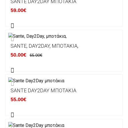
SANTE DAY2DAY ΜΠΟΤΆΚΙΑ
κάποιον απο τους ακόλουθους τραπεζικούς
59.00€
λογαριασμούς:
Alpha bank: GR4001402880288002002005983
ΕΞΟΔΑ ΑΠΟΣΤΟΛΗΣ
SANTE, DAY2DAY, ΜΠΟΤΆΚΙΑ,
ΕΛΛΑΔΑ
50.00€
65.00€
Η αποστολή των παραγγελιών σας
πραγματοποιείται σε όλη την Ελλάδα ΔΩΡΕΑΝ
για αγορές άνω των 50€ και με κόστος
μεταφορικών 2€ για αγορές κάτω των 50€
SANTE DAY2DAY ΜΠΟΤΆΚΙΑ
Τα προϊόντα που παραγγέλνει ο χρήστης μέσω
55.00€
του ηλεκτρονικού καταστήματος lablanca.gr
αποστέλλονται με την ACS Courier.
Εκτός Ελλάδος δεν αποστέλουμε .