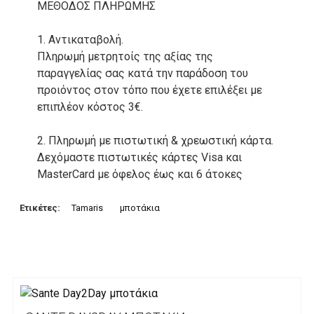
ΜΕΘΟΔΟΣ ΠΛΗΡΩΜΗΣ
1. Αντικαταβολή.
Πληρωμή μετρητοίς της αξίας της
παραγγελίας σας κατά την παράδοση του
προιόντος στον τόπο που έχετε επιλέξει με
επιπλέον κόστος 3€.
2. Πληρωμή με πιστωτική & χρεωστική κάρτα.
Δεχόμαστε πιστωτικές κάρτες Visa και
MasterCard με όφελος έως και 6 άτοκες
δόσεις. Οι συναλλαγές σας στο ηλεκτρονικό
μας κατάστημα πραγρατοποιούνται μέσα από
Ετικέτες:
Tamaris
μποτάκια
το ανώτατα ασφαλές περιβάλλον συναλλαγών
της Alpha bank .
3. Πληρωμή με κατάθεση σε Τραπεζικό
Λογαριασμό.
Μπορείτε να μεταφέρετε το ποσό οφειλής, σε