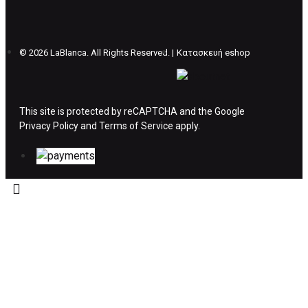
θέλετε να προβείτε σε 2η αλλαγή υπάρχει η
επιβάρυνση των 5€.
©
2026 LaBlanca. All Rights Reserved. |
Κατασκευή eshop
ΔΙΚΑΙΩΜΑ ΥΠΑΝΑΧΩΡΗΣΗΣ-ΕΠΙΣΤΡΟΦΗ
ΧΡΗΜΑΤΩΝ
This site is protected by reCAPTCHA and the Google
Privacy Policy
Η επιστροφή χρημάτων ακολουθείται στις
and
Terms of Service
apply.
παρακάτω περιπτώσεις:
Το προϊόν θα πρέπει να βρίσκεται στην αρχική
του συσκευασία και κατάσταση που είχε κατά
την παραλαβή από τον πελάτη. (όπως είχε
κατά το χρόνο της παράδοσης στον πελάτη)
και να μην έχει υποστεί φθορές ή άλλα
ελαττώματα.
Προϊόντα που στέλνονται χωρίς εξωτερική