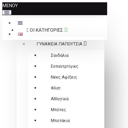
Σημείωση:
ΜΕΝΟΥ
Αυτός
ο
ιστότοπος
ΟΛΕΣ ΟΙ ΚΑΤΗΓΟΡΙΕΣ
περιλαμβάνει
ένα
ΓΥΝΑΙΚΕΙΑ ΠΑΠΟΥΤΣΙΑ
σύστημα
προσβασιμότητας.
Σανδάλια
Εσπαντρτίγιες
Νέες Αφίξεις
Φλατ
Αθλητικά
Μπότες
Μποτάκια