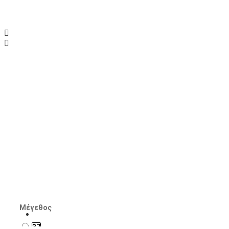
Tamaris, μπότα,
Εταιρεία:
Tamaris
SKU:
1-25533-45-003
75.00€
149.95€
Διαθέσιμα Τεμάχια: 2
ΑΞΕΣΟΥΑΡ
Μέγεθος
37