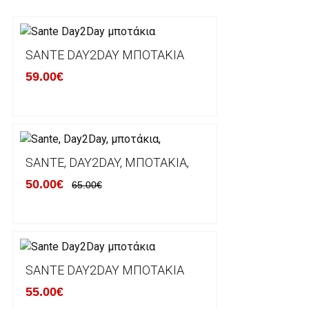
Τα προϊόντα που παραγγέλνει ο χρήστης μέσω του 
lablanca.gr αποστέλλονται με την ACS Courier.
SANTE DAY2DAY ΜΠΟΤΆΚΙΑ
59.00€
Εκτός Ελλάδος δεν αποστέλουμε .
Χρόνος Διεκπεραίωσης Παραγγελιών:
Ο χρόνος παράδοσης εκτιμάται σε 1-5 εργάσιμες ημ
αναχώρησης της παραγγελίας του πελάτη.
SANTE, DAY2DAY, ΜΠΟΤΆΚΙΑ,
50.00€
65.00€
ΠΟΛΙΤΙΚΗ ΕΠΙΣΤΡΟΦΩΝ
Έχετε το δικαίωμα να επιστρέψετε το προιόν που π
δεκατεσσάρων (14) ημερολογιακών ημερών και να ζ
SANTE DAY2DAY ΜΠΟΤΆΚΙΑ
του με άλλο μέγεθος ή άλλο προιόν.
55.00€
Βασική προυπόθεση για την επιστροφή του προιόντος