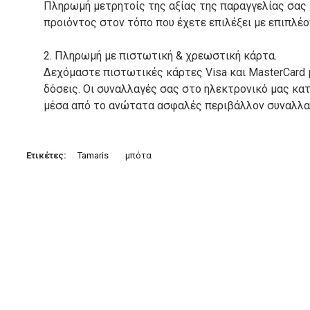
Πληρωμή μετρητοίς της αξίας της παραγγελίας σας
προιόντος στον τόπο που έχετε επιλέξει με επιπλέ
2. Πληρωμή με πιστωτική & χρεωστική κάρτα.
Δεχόμαστε πιστωτικές κάρτες Visa και MasterCard 
δόσεις. Οι συναλλαγές σας στο ηλεκτρονικό μας κ
μέσα από το ανώτατα ασφαλές περιβάλλον συναλλαγ
3. Πληρωμή με κατάθεση σε Τραπεζικό Λογαριασμό.
Μπορείτε να μεταφέρετε το ποσό οφειλής, σε κάπο
Ετικέτες:
Tamaris
μπότα
τραπεζικούς λογαριασμούς:
Alpha bank: GR4001402880288002002005983
ΕΞΟΔΑ ΑΠΟΣΤΟΛΗΣ
ΕΛΛΑΔΑ
Η αποστολή των παραγγελιών σας πραγματοποιείτα
για αγορές άνω των 50€ και με κόστος μεταφορικών