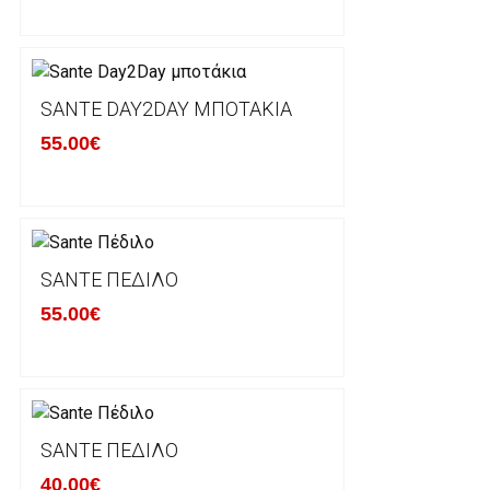
αρχική του κατάσταση, στην αρχική του συσκευασία κ
φθορά σε αυτό. Προϊόντα που στέλνονται χωρίς εξω
προστατεύει το επίσημο κουτί του προϊόντος αλλά κα
γίνονται δεκτά από την εταιρία μας και θα επιστρέ
Επίσης, πρέπει να υπάρχει και η απόδειξη λιανικής 
SANTE DAY2DAY ΜΠΟΤΆΚΙΑ
55.00€
Οι αλλαγές γίνονται πάντα με βάση τις τρέχουσες τι
Σε περίπτωση που επιλέξετε να σας αποσταλεί νέο
μπορείτε να επικοινωνήσετε μαζί μας για την πραγμ
Επιστρέφετε το προϊόν με τηv ACS Courier με δικά μ
SANTE ΠΈΔΙΛΟ
παραλάβουμε το δέμα σας, αποστέλλεται η αλλαγή σα
55.00€
περίπτωπη που θέλετε να προβείτε σε 2η αλλαγή υπ
ΔΙΚΑΙΩΜΑ ΥΠΑΝΑΧΩΡΗΣΗΣ-ΕΠΙΣΤΡΟΦΗ ΧΡΗΜΑΤΩ
Η επιστροφή χρημάτων ακολουθείται στις παρακάτ
SANTE ΠΈΔΙΛΟ
40.00€