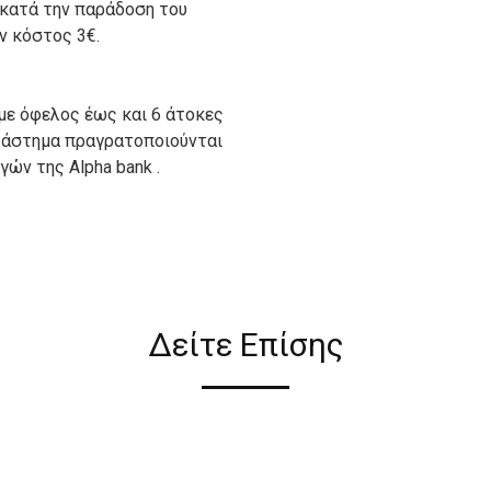
 κατά την παράδοση του
ον κόστος 3€.
με όφελος έως και 6 άτοκες
ατάστημα πραγρατοποιούνται
ών της Alpha bank .
ιον απο τους ακόλουθους
Δείτε Επίσης
ι σε όλη την Ελλάδα ΔΩΡΕΑΝ
 2€ για αγορές κάτω των 50€