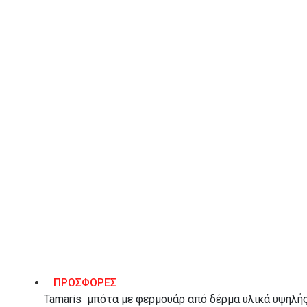
41
ΠΡΟΣΘΉΚΗ ΣΤΟ ΚΑΛΆΘΙ
Λίστα Επιθυμιών
ΠΕΡΙΓΡΑΦΉ
ΠΡΟΣΦΟΡΕΣ
Tamaris μπότα με φερμουάρ από δέρμα υλικά υψηλής