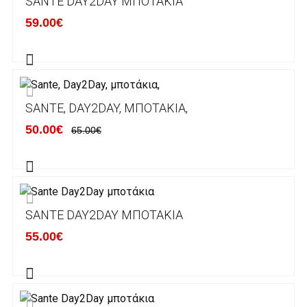
SANTE DAY2DAY ΜΠΟΤΆΚΙΑ
κάποιον απο τους ακόλουθους τραπεζικούς
59.00€
λογαριασμούς:
Alpha bank: GR4001402880288002002005983
ΕΞΟΔΑ ΑΠΟΣΤΟΛΗΣ
SANTE, DAY2DAY, ΜΠΟΤΆΚΙΑ,
ΕΛΛΑΔΑ
50.00€
65.00€
Η αποστολή των παραγγελιών σας
πραγματοποιείται σε όλη την Ελλάδα ΔΩΡΕΑΝ
για αγορές άνω των 50€ και με κόστος
μεταφορικών 2€ για αγορές κάτω των 50€
SANTE DAY2DAY ΜΠΟΤΆΚΙΑ
Τα προϊόντα που παραγγέλνει ο χρήστης μέσω
55.00€
του ηλεκτρονικού καταστήματος lablanca.gr
αποστέλλονται με την ACS Courier.
Εκτός Ελλάδος δεν αποστέλουμε .