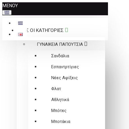
Σημείωση:
ΜΕΝΟΥ
Αυτός
ο
ιστότοπος
ΟΛΕΣ ΟΙ ΚΑΤΗΓΟΡΙΕΣ
περιλαμβάνει
ένα
ΓΥΝΑΙΚΕΙΑ ΠΑΠΟΥΤΣΙΑ
σύστημα
προσβασιμότητας.
Σανδάλια
Εσπαντρτίγιες
Νέες Αφίξεις
Φλατ
Αθλητικά
Μπότες
Μποτάκια