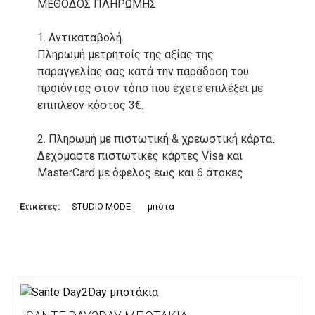
ΜΕΘΟΔΟΣ ΠΛΗΡΩΜΗΣ
1. Αντικαταβολή.
Πληρωμή μετρητοίς της αξίας της
παραγγελίας σας κατά την παράδοση του
προιόντος στον τόπο που έχετε επιλέξει με
επιπλέον κόστος 3€.
2. Πληρωμή με πιστωτική & χρεωστική κάρτα.
Δεχόμαστε πιστωτικές κάρτες Visa και
MasterCard με όφελος έως και 6 άτοκες
δόσεις. Οι συναλλαγές σας στο ηλεκτρονικό
μας κατάστημα πραγρατοποιούνται μέσα από
Ετικέτες:
STUDIO MODE
μπότα
το ανώτατα ασφαλές περιβάλλον συναλλαγών
της Alpha bank .
3. Πληρωμή με κατάθεση σε Τραπεζικό
Λογαριασμό.
Μπορείτε να μεταφέρετε το ποσό οφειλής, σε