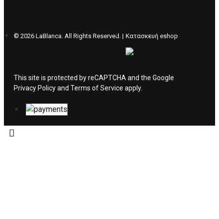
θέλετε να προβείτε σε 2η αλλαγή υπάρχει η
επιβάρυνση των 5€.
©
2026 LaBlanca. All Rights Reserved. |
Κατασκευή eshop
ΔΙΚΑΙΩΜΑ ΥΠΑΝΑΧΩΡΗΣΗΣ-ΕΠΙΣΤΡΟΦΗ
ΧΡΗΜΑΤΩΝ
This site is protected by reCAPTCHA and the Google
Privacy Policy
Η επιστροφή χρημάτων ακολουθείται στις
and
Terms of Service
apply.
παρακάτω περιπτώσεις:
Το προϊόν θα πρέπει να βρίσκεται στην αρχική
του συσκευασία και κατάσταση που είχε κατά
την παραλαβή από τον πελάτη. (όπως είχε
κατά το χρόνο της παράδοσης στον πελάτη)
και να μην έχει υποστεί φθορές ή άλλα
ελαττώματα.
Προϊόντα που στέλνονται χωρίς εξωτερική
συσκευασία που να προστατεύει το επίσημο