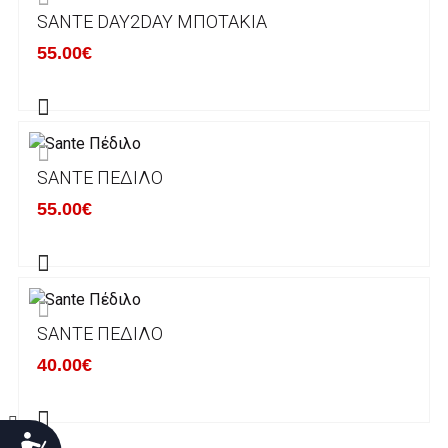
SANTE DAY2DAY ΜΠΟΤΆΚΙΑ
Χρόνος Διεκπεραίωσης Παραγγελιών:
55.00€
Ο χρόνος παράδοσης εκτιμάται σε 1-5
εργάσιμες ημέρες από την ημερομηνία
αναχώρησης της παραγγελίας του πελάτη.
SANTE ΠΈΔΙΛΟ
ΠΟΛΙΤΙΚΗ ΕΠΙΣΤΡΟΦΩΝ
55.00€
Έχετε το δικαίωμα να επιστρέψετε το προιόν
που παραλάβετε εντός δεκατεσσάρων (14)
ημερολογιακών ημερών και να ζητήσετε την
αντικατάστασή του με άλλο μέγεθος ή άλλο
SANTE ΠΈΔΙΛΟ
προιόν.
Βασική προυπόθεση για την επιστροφή του
40.00€
προιόντος είναι να βρίσκεται στην αρχική του
κατάσταση, στην αρχική του συσκευασία και
να μην έχει επέλθει καμία φθορά σε αυτό.
Προσιτότητα