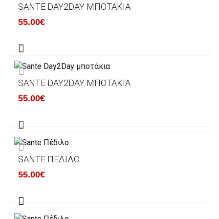
SANTE DAY2DAY ΜΠΟΤΆΚΙΑ
Τα προϊόντα που παραγγέλνει ο χρήστης μέσω
55.00€
του ηλεκτρονικού καταστήματος lablanca.gr
αποστέλλονται με την ACS Courier.
Εκτός Ελλάδος δεν αποστέλουμε .
SANTE DAY2DAY ΜΠΟΤΆΚΙΑ
Χρόνος Διεκπεραίωσης Παραγγελιών:
55.00€
Ο χρόνος παράδοσης εκτιμάται σε 1-5
εργάσιμες ημέρες από την ημερομηνία
αναχώρησης της παραγγελίας του πελάτη.
SANTE ΠΈΔΙΛΟ
ΠΟΛΙΤΙΚΗ ΕΠΙΣΤΡΟΦΩΝ
55.00€
Έχετε το δικαίωμα να επιστρέψετε το προιόν
που παραλάβετε εντός δεκατεσσάρων (14)
ημερολογιακών ημερών και να ζητήσετε την