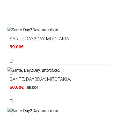
το ανώτατα ασφαλές περιβάλλον συναλλαγών
της Alpha bank .
3. Πληρωμή με κατάθεση σε Τραπεζικό
Λογαριασμό.
Μπορείτε να μεταφέρετε το ποσό οφειλής, σε
SANTE DAY2DAY ΜΠΟΤΆΚΙΑ
κάποιον απο τους ακόλουθους τραπεζικούς
59.00€
λογαριασμούς:
Alpha bank: GR4001402880288002002005983
ΕΞΟΔΑ ΑΠΟΣΤΟΛΗΣ
SANTE, DAY2DAY, ΜΠΟΤΆΚΙΑ,
ΕΛΛΑΔΑ
50.00€
65.00€
Η αποστολή των παραγγελιών σας
πραγματοποιείται σε όλη την Ελλάδα ΔΩΡΕΑΝ
για αγορές άνω των 50€ και με κόστος
μεταφορικών 2€ για αγορές κάτω των 50€