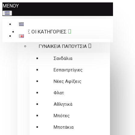
Σημείωση:
ΜΕΝΟΥ
Αυτός
ο
ιστότοπος
ΟΛΕΣ ΟΙ ΚΑΤΗΓΟΡΙΕΣ
περιλαμβάνει
ένα
ΓΥΝΑΙΚΕΙΑ ΠΑΠΟΥΤΣΙΑ
σύστημα
προσβασιμότητας.
Σανδάλια
Εσπαντρτίγιες
Νέες Αφίξεις
Φλατ
Αθλητικά
Μπότες
Μποτάκια