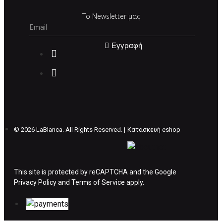
Σε περίπτωση που επιλέξετε να σας
Το Newsletter μας
αποσταλεί νέο προϊόν προς αντικατάσταση
μπορείτε να επικοινωνήσετε μαζί μας για την
πραγματοποίηση νέας παραγγελίας.
Εγγραφή
Επιστρέφετε το προϊόν με τηv ACS Courier με
δικά μας έξοδα και μόλις παραλάβουμε το
δέμα σας, αποστέλλεται η αλλαγή σας με
επιπλέον κόστος 4€ . Σε περίπτωπη που
θέλετε να προβείτε σε 2η αλλαγή υπάρχει η
επιβάρυνση των 5€.
©
2026 LaBlanca. All Rights Reserved. |
Κατασκευή eshop
ΔΙΚΑΙΩΜΑ ΥΠΑΝΑΧΩΡΗΣΗΣ-ΕΠΙΣΤΡΟΦΗ
ΧΡΗΜΑΤΩΝ
This site is protected by reCAPTCHA and the Google
Privacy Policy
Η επιστροφή χρημάτων ακολουθείται στις
and
Terms of Service
apply.
παρακάτω περιπτώσεις:
Το προϊόν θα πρέπει να βρίσκεται στην αρχική