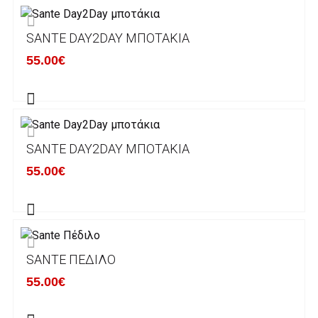
μεταφορικών 2€ για αγορές κάτω των 50€
SANTE DAY2DAY ΜΠΟΤΆΚΙΑ
Τα προϊόντα που παραγγέλνει ο χρήστης μέσω
55.00€
του ηλεκτρονικού καταστήματος lablanca.gr
αποστέλλονται με την ACS Courier.
Εκτός Ελλάδος δεν αποστέλουμε .
SANTE DAY2DAY ΜΠΟΤΆΚΙΑ
Χρόνος Διεκπεραίωσης Παραγγελιών:
55.00€
Ο χρόνος παράδοσης εκτιμάται σε 1-5
εργάσιμες ημέρες από την ημερομηνία
αναχώρησης της παραγγελίας του πελάτη.
SANTE ΠΈΔΙΛΟ
ΠΟΛΙΤΙΚΗ ΕΠΙΣΤΡΟΦΩΝ
55.00€
Έχετε το δικαίωμα να επιστρέψετε το προιόν