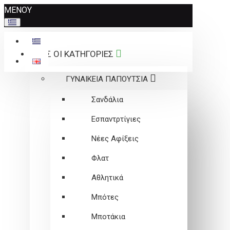
Σημείωση:
ΜΕΝΟΥ
Αυτός
ο
ιστότοπος
ΟΛΕΣ ΟΙ ΚΑΤΗΓΟΡΙΕΣ
περιλαμβάνει
ένα
ΓΥΝΑΙΚΕΙΑ ΠΑΠΟΥΤΣΙΑ
σύστημα
προσβασιμότητας.
Σανδάλια
Εσπαντρτίγιες
Νέες Αφίξεις
Φλατ
Αθλητικά
Μπότες
Μποτάκια