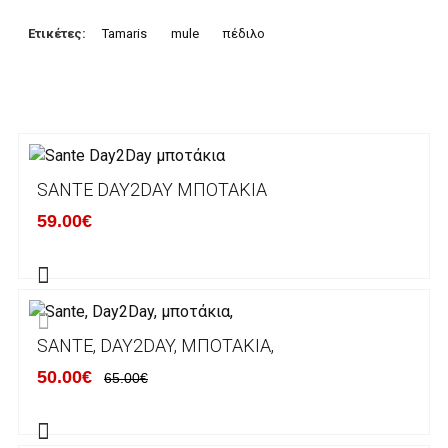
δόσεις. Οι συναλλαγές σας στο ηλεκτρονικό
μας κατάστημα πραγρατοποιούνται μέσα από
Ετικέτες:
Tamaris
mule
πέδιλο
το ανώτατα ασφαλές περιβάλλον συναλλαγών
της Alpha bank .
3. Πληρωμή με κατάθεση σε Τραπεζικό
Λογαριασμό.
Μπορείτε να μεταφέρετε το ποσό οφειλής, σε
SANTE DAY2DAY ΜΠΟΤΆΚΙΑ
κάποιον απο τους ακόλουθους τραπεζικούς
59.00€
λογαριασμούς:
Alpha bank: GR4001402880288002002005983
ΕΞΟΔΑ ΑΠΟΣΤΟΛΗΣ
SANTE, DAY2DAY, ΜΠΟΤΆΚΙΑ,
ΕΛΛΑΔΑ
50.00€
65.00€
Η αποστολή των παραγγελιών σας
πραγματοποιείται σε όλη την Ελλάδα ΔΩΡΕΑΝ
για αγορές άνω των 50€ και με κόστος