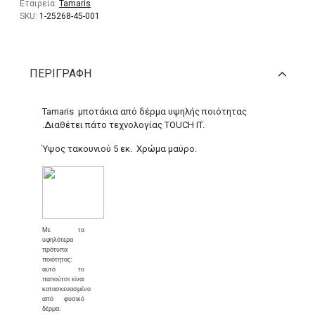
Εταιρεία:
Tamaris
SKU:
1-25268-45-001
ΠΕΡΙΓΡΑΦΉ
Tamaris μποτάκια από δέρμα υψηλής ποιότητας
.Διαθέτει πάτο τεχνολογίας TOUCH IT.
Ύψος τακουνιού 5 εκ. Χρώμα μαύρο.
Με τα
υψηλότερα
πρότυπα
ποιότητας:
αυτό το
παπούτσι είναι
κατασκευασμένο
από φυσικό
δέρμα.