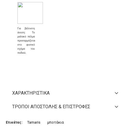
Για βέλτιστη
άνεση: Το
μαλακό πέλμα
προσαρμόζεται
στο φυσικό
σχήμα του
ποδιού.
ΧΑΡΑΚΤΗΡΙΣΤΙΚΆ
ΤΡΌΠΟΙ ΑΠΟΣΤΟΛΉΣ & ΕΠΙΣΤΡΟΦΈΣ
Ετικέτες:
Tamaris
μποτάκια