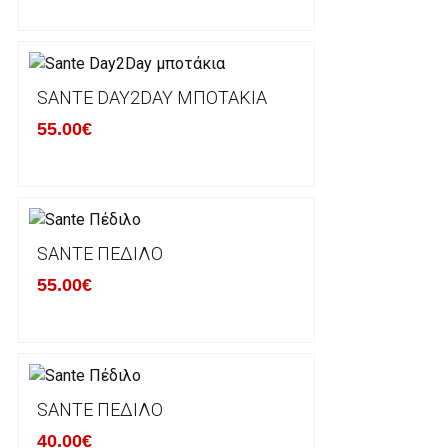
φθορά σε αυτό. Προϊόντα που στέλνονται χωρίς εξω
προστατεύει το επίσημο κουτί του προϊόντος αλλά κα
γίνονται δεκτά από την εταιρία μας και θα επιστρέ
Επίσης, πρέπει να υπάρχει και η απόδειξη λιανικής 
SANTE DAY2DAY ΜΠΟΤΆΚΙΑ
55.00€
Οι αλλαγές γίνονται πάντα με βάση τις τρέχουσες τι
Σε περίπτωση που επιλέξετε να σας αποσταλεί νέο
μπορείτε να επικοινωνήσετε μαζί μας για την πραγμ
Επιστρέφετε το προϊόν με τηv ACS Courier με δικά μ
SANTE ΠΈΔΙΛΟ
παραλάβουμε το δέμα σας, αποστέλλεται η αλλαγή σα
55.00€
περίπτωπη που θέλετε να προβείτε σε 2η αλλαγή υπ
ΔΙΚΑΙΩΜΑ ΥΠΑΝΑΧΩΡΗΣΗΣ-ΕΠΙΣΤΡΟΦΗ ΧΡΗΜΑΤΩ
Η επιστροφή χρημάτων ακολουθείται στις παρακάτ
SANTE ΠΈΔΙΛΟ
40.00€