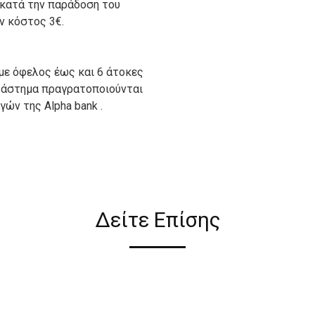
 κατά την παράδοση του
ον κόστος 3€.
με όφελος έως και 6 άτοκες
ατάστημα πραγρατοποιούνται
ών της Alpha bank .
ιον απο τους ακόλουθους
Δείτε Επίσης
ι σε όλη την Ελλάδα ΔΩΡΕΑΝ
 2€ για αγορές κάτω των 50€