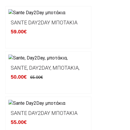
Τα προϊόντα που παραγγέλνει ο χρήστης μέσω του 
lablanca.gr αποστέλλονται με την ACS Courier.
SANTE DAY2DAY ΜΠΟΤΆΚΙΑ
59.00€
Εκτός Ελλάδος δεν αποστέλουμε .
Χρόνος Διεκπεραίωσης Παραγγελιών:
Ο χρόνος παράδοσης εκτιμάται σε 1-5 εργάσιμες ημ
αναχώρησης της παραγγελίας του πελάτη.
SANTE, DAY2DAY, ΜΠΟΤΆΚΙΑ,
50.00€
65.00€
ΠΟΛΙΤΙΚΗ ΕΠΙΣΤΡΟΦΩΝ
Έχετε το δικαίωμα να επιστρέψετε το προιόν που π
δεκατεσσάρων (14) ημερολογιακών ημερών και να ζ
SANTE DAY2DAY ΜΠΟΤΆΚΙΑ
του με άλλο μέγεθος ή άλλο προιόν.
55.00€
Βασική προυπόθεση για την επιστροφή του προιόντος
αρχική του κατάσταση, στην αρχική του συσκευασία κ