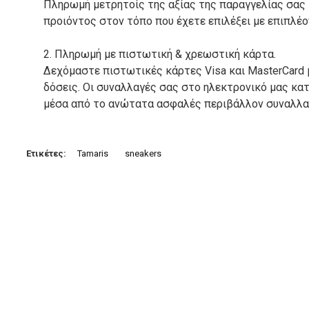
Πληρωμή μετρητοίς της αξίας της παραγγελίας σας
προιόντος στον τόπο που έχετε επιλέξει με επιπλέ
2. Πληρωμή με πιστωτική & χρεωστική κάρτα.
Δεχόμαστε πιστωτικές κάρτες Visa και MasterCard 
δόσεις. Οι συναλλαγές σας στο ηλεκτρονικό μας κ
μέσα από το ανώτατα ασφαλές περιβάλλον συναλλαγ
3. Πληρωμή με κατάθεση σε Τραπεζικό Λογαριασμό.
Μπορείτε να μεταφέρετε το ποσό οφειλής, σε κάπο
Ετικέτες:
Tamaris
sneakers
τραπεζικούς λογαριασμούς:
Alpha bank: GR4001402880288002002005983
ΕΞΟΔΑ ΑΠΟΣΤΟΛΗΣ
ΕΛΛΑΔΑ
Η αποστολή των παραγγελιών σας πραγματοποιείτα
για αγορές άνω των 50€ και με κόστος μεταφορικών