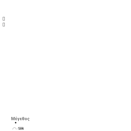
Tamaris, sneakers,
Εταιρεία:
Tamaris
SKU:
1-23609-46-880
60.00€
99.95€
Διαθέσιμα Τεμάχια: 1
ΑΞΕΣΟΥΑΡ
Μέγεθος
40