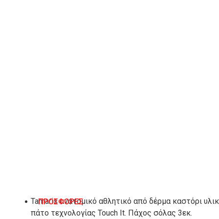
ΠΡΟΣΘΉΚΗ ΣΤΟ ΚΑΛΆΘΙ
Λίστα Επιθυμιών
ΠΕΡΙΓΡΑΦΉ
Tamaris ανατομικό αθλητικό από δέρμα καστόρι υλικ
ΠΡΟΣΦΟΡΕΣ
πάτο τεχνολογίας Touch It. Πάχος σόλας 3εκ.