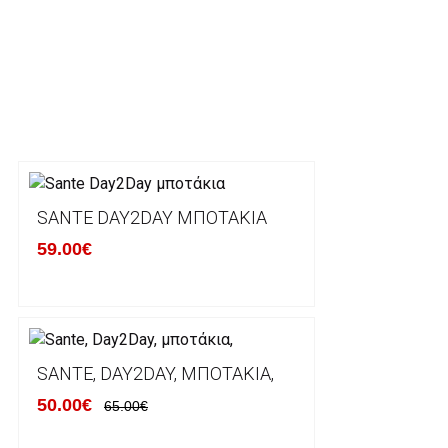
ΕΞΟΔΑ ΑΠΟΣΤΟΛΗΣ
ΕΛΛΑΔΑ
Η αποστολή των παραγγελιών σας πραγματοποιείτα
για αγορές άνω των 50€ και με κόστος μεταφορικών
Τα προϊόντα που παραγγέλνει ο χρήστης μέσω του 
lablanca.gr αποστέλλονται με την ACS Courier.
SANTE DAY2DAY ΜΠΟΤΆΚΙΑ
59.00€
Εκτός Ελλάδος δεν αποστέλουμε .
Χρόνος Διεκπεραίωσης Παραγγελιών:
Ο χρόνος παράδοσης εκτιμάται σε 1-5 εργάσιμες ημ
αναχώρησης της παραγγελίας του πελάτη.
SANTE, DAY2DAY, ΜΠΟΤΆΚΙΑ,
50.00€
65.00€
ΠΟΛΙΤΙΚΗ ΕΠΙΣΤΡΟΦΩΝ