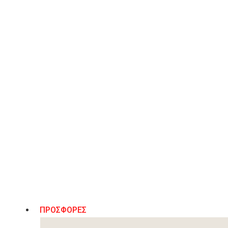
ΠΡΟΣΘΉΚΗ ΣΤΟ ΚΑΛΆΘΙ
Λίστα Επιθυμιών
ΠΕΡΙΓΡΑΦΉ
Rozy Noir Γυναικείες Δερμάτινες Μπαλαρίνες Μυτερές Μαύρε
ΠΡΟΣΦΟΡΕΣ