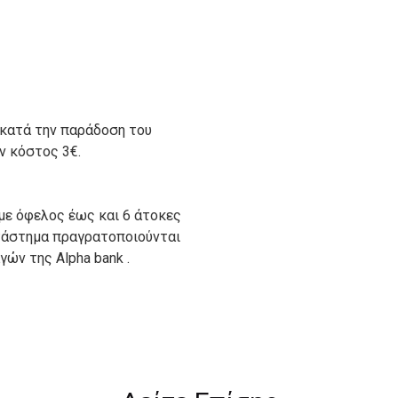
 κατά την παράδοση του
ον κόστος 3€.
με όφελος έως και 6 άτοκες
ατάστημα πραγρατοποιούνται
ών της Alpha bank .
ιον απο τους ακόλουθους