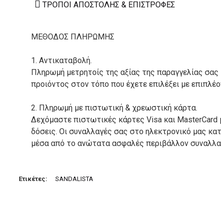
ΤΡΌΠΟΙ ΑΠΟΣΤΟΛΉΣ & ΕΠΙΣΤΡΟΦΈΣ
ΜΕΘΟΔΟΣ ΠΛΗΡΩΜΗΣ
1. Αντικαταβολή.
Πληρωμή μετρητοίς της αξίας της παραγγελίας σας
προιόντος στον τόπο που έχετε επιλέξει με επιπλέ
2. Πληρωμή με πιστωτική & χρεωστική κάρτα.
Δεχόμαστε πιστωτικές κάρτες Visa και MasterCard 
δόσεις. Οι συναλλαγές σας στο ηλεκτρονικό μας κ
μέσα από το ανώτατα ασφαλές περιβάλλον συναλλαγ
3. Πληρωμή με κατάθεση σε Τραπεζικό Λογαριασμό.
Μπορείτε να μεταφέρετε το ποσό οφειλής, σε κάπο
Ετικέτες:
SANDALISTA
τραπεζικούς λογαριασμούς:
Alpha bank: GR4001402880288002002005983