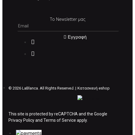
Σε περίπτωση που επιλέξετε να σας
Το Newsletter μας
αποσταλεί νέο προϊόν προς αντικατάσταση
μπορείτε να επικοινωνήσετε μαζί μας για την
πραγματοποίηση νέας παραγγελίας.
Εγγραφή
Επιστρέφετε το προϊόν με τηv ACS Courier με
δικά μας έξοδα και μόλις παραλάβουμε το
δέμα σας, αποστέλλεται η αλλαγή σας με
επιπλέον κόστος 4€ . Σε περίπτωπη που
θέλετε να προβείτε σε 2η αλλαγή υπάρχει η
επιβάρυνση των 5€.
©
2026 LaBlanca. All Rights Reserved. |
Κατασκευή eshop
ΔΙΚΑΙΩΜΑ ΥΠΑΝΑΧΩΡΗΣΗΣ-ΕΠΙΣΤΡΟΦΗ
ΧΡΗΜΑΤΩΝ
This site is protected by reCAPTCHA and the Google
Privacy Policy
Η επιστροφή χρημάτων ακολουθείται στις
and
Terms of Service
apply.
παρακάτω περιπτώσεις: