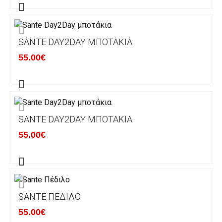
πραγματοποιείται σε όλη την Ελλάδα ΔΩΡΕΑΝ
για αγορές άνω των 50€ και με κόστος
μεταφορικών 2€ για αγορές κάτω των 50€
SANTE DAY2DAY ΜΠΟΤΆΚΙΑ
Τα προϊόντα που παραγγέλνει ο χρήστης μέσω
55.00€
του ηλεκτρονικού καταστήματος lablanca.gr
αποστέλλονται με την ACS Courier.
Εκτός Ελλάδος δεν αποστέλουμε .
SANTE DAY2DAY ΜΠΟΤΆΚΙΑ
Χρόνος Διεκπεραίωσης Παραγγελιών:
55.00€
Ο χρόνος παράδοσης εκτιμάται σε 1-5
εργάσιμες ημέρες από την ημερομηνία
αναχώρησης της παραγγελίας του πελάτη.
SANTE ΠΈΔΙΛΟ
ΠΟΛΙΤΙΚΗ ΕΠΙΣΤΡΟΦΩΝ
55.00€