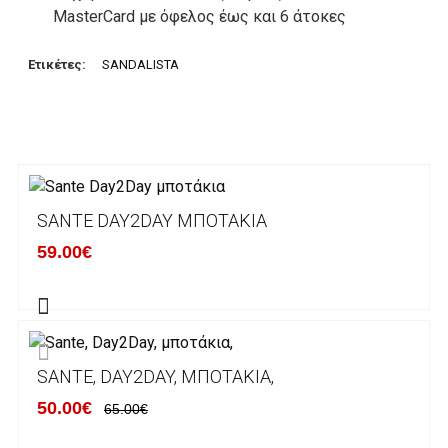
MasterCard με όφελος έως και 6 άτοκες
δόσεις. Οι συναλλαγές σας στο ηλεκτρονικό
μας κατάστημα πραγρατοποιούνται μέσα από
Ετικέτες:
SANDALISTA
το ανώτατα ασφαλές περιβάλλον συναλλαγών
της Alpha bank .
3. Πληρωμή με κατάθεση σε Τραπεζικό
Λογαριασμό.
Μπορείτε να μεταφέρετε το ποσό οφειλής, σε
SANTE DAY2DAY ΜΠΟΤΆΚΙΑ
κάποιον απο τους ακόλουθους τραπεζικούς
59.00€
λογαριασμούς:
Alpha bank: GR4001402880288002002005983
ΕΞΟΔΑ ΑΠΟΣΤΟΛΗΣ
SANTE, DAY2DAY, ΜΠΟΤΆΚΙΑ,
ΕΛΛΑΔΑ
50.00€
65.00€
Η αποστολή των παραγγελιών σας