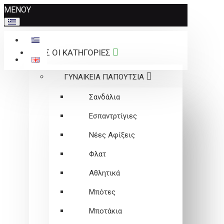
Σημείωση:
ΜΕΝΟΥ
Αυτός
ο
ιστότοπος
ΟΛΕΣ ΟΙ ΚΑΤΗΓΟΡΙΕΣ
περιλαμβάνει
ένα
ΓΥΝΑΙΚΕΙΑ ΠΑΠΟΥΤΣΙΑ
σύστημα
προσβασιμότητας.
Σανδάλια
Εσπαντρτίγιες
Νέες Αφίξεις
Φλατ
Αθλητικά
Μπότες
Μποτάκια