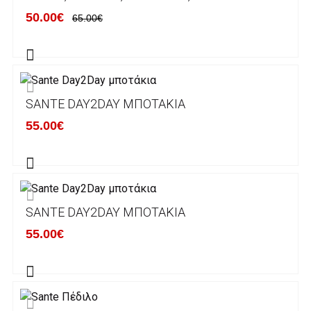
ΕΛΛΑΔΑ
50.00€
65.00€
Η αποστολή των παραγγελιών σας
πραγματοποιείται σε όλη την Ελλάδα ΔΩΡΕΑΝ
για αγορές άνω των 50€ και με κόστος
μεταφορικών 2€ για αγορές κάτω των 50€
SANTE DAY2DAY ΜΠΟΤΆΚΙΑ
Τα προϊόντα που παραγγέλνει ο χρήστης μέσω
55.00€
του ηλεκτρονικού καταστήματος lablanca.gr
αποστέλλονται με την ACS Courier.
Εκτός Ελλάδος δεν αποστέλουμε .
SANTE DAY2DAY ΜΠΟΤΆΚΙΑ
Χρόνος Διεκπεραίωσης Παραγγελιών:
55.00€
Ο χρόνος παράδοσης εκτιμάται σε 1-5
εργάσιμες ημέρες από την ημερομηνία
αναχώρησης της παραγγελίας του πελάτη.