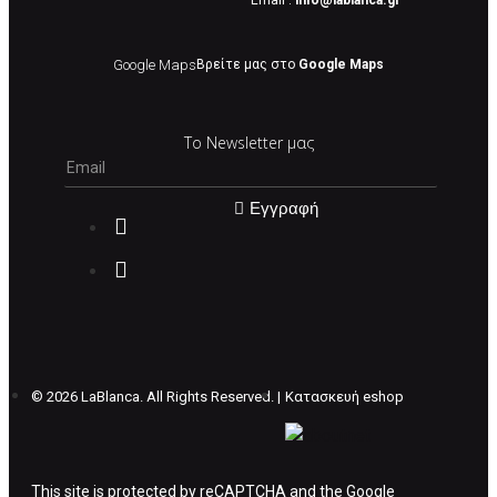
Οι αλλαγές γίνονται πάντα με βάση τις
τρέχουσες τιμές.
Google Maps
Βρείτε μας στο
Google Maps
Σε περίπτωση που επιλέξετε να σας
Το Newsletter μας
αποσταλεί νέο προϊόν προς αντικατάσταση
μπορείτε να επικοινωνήσετε μαζί μας για την
πραγματοποίηση νέας παραγγελίας.
Εγγραφή
Επιστρέφετε το προϊόν με τηv ACS Courier με
δικά μας έξοδα και μόλις παραλάβουμε το
δέμα σας, αποστέλλεται η αλλαγή σας με
επιπλέον κόστος 4€ . Σε περίπτωπη που
θέλετε να προβείτε σε 2η αλλαγή υπάρχει η
επιβάρυνση των 5€.
©
2026 LaBlanca. All Rights Reserved. |
Κατασκευή eshop
ΔΙΚΑΙΩΜΑ ΥΠΑΝΑΧΩΡΗΣΗΣ-ΕΠΙΣΤΡΟΦΗ
ΧΡΗΜΑΤΩΝ
This site is protected by reCAPTCHA and the Google