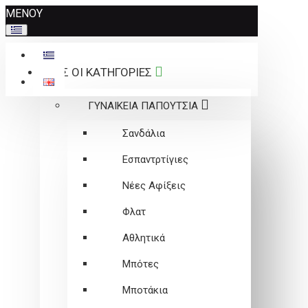
Σημείωση:
ΜΕΝΟΥ
Αυτός
ο
ιστότοπος
ΟΛΕΣ ΟΙ ΚΑΤΗΓΟΡΙΕΣ
περιλαμβάνει
ένα
ΓΥΝΑΙΚΕΙΑ ΠΑΠΟΥΤΣΙΑ
σύστημα
προσβασιμότητας.
Σανδάλια
Εσπαντρτίγιες
Νέες Αφίξεις
Φλατ
Αθλητικά
Μπότες
Μποτάκια