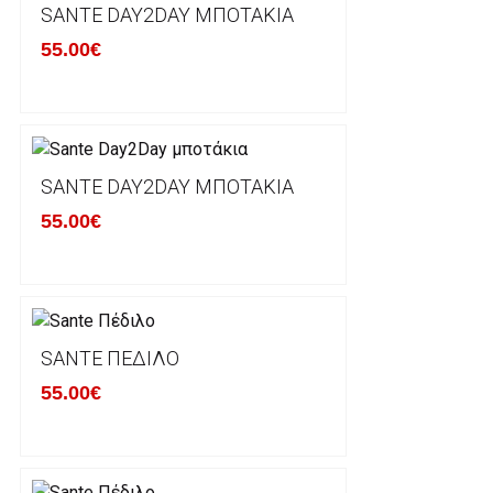
SANTE DAY2DAY ΜΠΟΤΆΚΙΑ
του με άλλο μέγεθος ή άλλο προιόν.
55.00€
Βασική προυπόθεση για την επιστροφή του προιόντος
αρχική του κατάσταση, στην αρχική του συσκευασία κ
φθορά σε αυτό. Προϊόντα που στέλνονται χωρίς εξω
προστατεύει το επίσημο κουτί του προϊόντος αλλά κα
γίνονται δεκτά από την εταιρία μας και θα επιστρέ
Επίσης, πρέπει να υπάρχει και η απόδειξη λιανικής 
SANTE DAY2DAY ΜΠΟΤΆΚΙΑ
55.00€
Οι αλλαγές γίνονται πάντα με βάση τις τρέχουσες τι
Σε περίπτωση που επιλέξετε να σας αποσταλεί νέο
μπορείτε να επικοινωνήσετε μαζί μας για την πραγμ
Επιστρέφετε το προϊόν με τηv ACS Courier με δικά μ
SANTE ΠΈΔΙΛΟ
παραλάβουμε το δέμα σας, αποστέλλεται η αλλαγή σα
55.00€
περίπτωπη που θέλετε να προβείτε σε 2η αλλαγή υπ
ΔΙΚΑΙΩΜΑ ΥΠΑΝΑΧΩΡΗΣΗΣ-ΕΠΙΣΤΡΟΦΗ ΧΡΗΜΑΤΩ