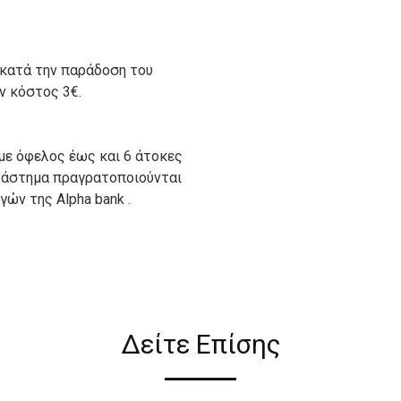
 κατά την παράδοση του
ον κόστος 3€.
με όφελος έως και 6 άτοκες
ατάστημα πραγρατοποιούνται
ών της Alpha bank .
ιον απο τους ακόλουθους
Δείτε Επίσης