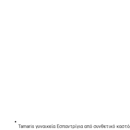
Μέγεθος
ΠΡΟΣΘΉΚΗ ΣΤΟ ΚΑΛΆΘΙ
Λίστα Επιθυμιών
ΠΕΡΙΓΡΑΦΉ
ΑΞΕΣΟΥΑΡ
Tamaris γυναικεία Εσπαντρίγια από συνθετικό καστό