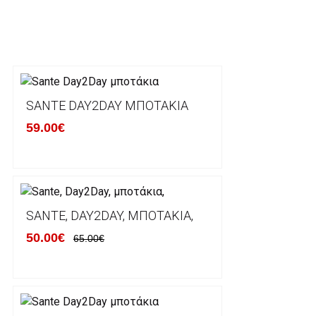
ΕΛΛΑΔΑ
Η αποστολή των παραγγελιών σας πραγματοποιείτα
για αγορές άνω των 50€ και με κόστος μεταφορικών
Τα προϊόντα που παραγγέλνει ο χρήστης μέσω του 
lablanca.gr αποστέλλονται με την ACS Courier.
SANTE DAY2DAY ΜΠΟΤΆΚΙΑ
59.00€
Εκτός Ελλάδος δεν αποστέλουμε .
Χρόνος Διεκπεραίωσης Παραγγελιών:
Ο χρόνος παράδοσης εκτιμάται σε 1-5 εργάσιμες ημ
αναχώρησης της παραγγελίας του πελάτη.
SANTE, DAY2DAY, ΜΠΟΤΆΚΙΑ,
50.00€
65.00€
ΠΟΛΙΤΙΚΗ ΕΠΙΣΤΡΟΦΩΝ
Έχετε το δικαίωμα να επιστρέψετε το προιόν που π
δεκατεσσάρων (14) ημερολογιακών ημερών και να ζ