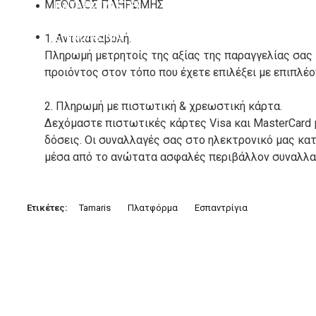
ΜΕΘΟΔΟΣ ΠΛΗΡΩΜΗΣ
ΚΑΤΑΣΚΕΥΑΣΤΕΣ
ΕΠΙΚΟΙΝΩΝΙΑ
1. Αντικαταβολή.
Πληρωμή μετρητοίς της αξίας της παραγγελίας σας
προιόντος στον τόπο που έχετε επιλέξει με επιπλέ
2. Πληρωμή με πιστωτική & χρεωστική κάρτα.
Δεχόμαστε πιστωτικές κάρτες Visa και MasterCard 
δόσεις. Οι συναλλαγές σας στο ηλεκτρονικό μας κ
μέσα από το ανώτατα ασφαλές περιβάλλον συναλλαγ
3. Πληρωμή με κατάθεση σε Τραπεζικό Λογαριασμό.
Μπορείτε να μεταφέρετε το ποσό οφειλής, σε κάπο
Ετικέτες:
Tamaris
Πλατφόρμα
Εσπαντρίγια
τραπεζικούς λογαριασμούς:
Alpha bank: GR4001402880288002002005983
ΕΞΟΔΑ ΑΠΟΣΤΟΛΗΣ