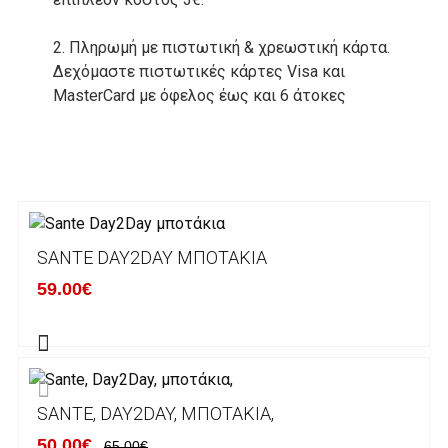
2. Πληρωμή με πιστωτική & χρεωστική κάρτα.
Δεχόμαστε πιστωτικές κάρτες Visa και
MasterCard με όφελος έως και 6 άτοκες
δόσεις. Οι συναλλαγές σας στο ηλεκτρονικό
μας κατάστημα πραγρατοποιούνται μέσα από
το ανώτατα ασφαλές περιβάλλον συναλλαγών
της Alpha bank .
3. Πληρωμή με κατάθεση σε Τραπεζικό
SANTE DAY2DAY ΜΠΟΤΆΚΙΑ
Λογαριασμό.
Μπορείτε να μεταφέρετε το ποσό οφειλής, σε
59.00€
κάποιον απο τους ακόλουθους τραπεζικούς
λογαριασμούς:
Alpha bank: GR4001402880288002002005983
SANTE, DAY2DAY, ΜΠΟΤΆΚΙΑ,
ΕΞΟΔΑ ΑΠΟΣΤΟΛΗΣ
50.00€
65.00€