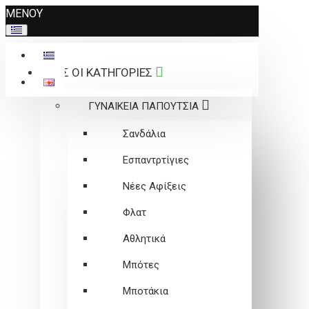
Σημείωση:
ΜΕΝΟΥ
Αυτός
ο
ιστότοπος
ΟΛΕΣ ΟΙ ΚΑΤΗΓΟΡΙΕΣ
περιλαμβάνει
ένα
ΓΥΝΑΙΚΕΙΑ ΠΑΠΟΥΤΣΙΑ
σύστημα
προσβασιμότητας.
Σανδάλια
Εσπαντρτίγιες
Νέες Αφίξεις
Φλατ
Αθλητικά
Μπότες
Μποτάκια