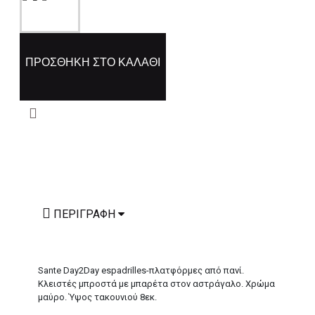
ΠΡΟΣΘΉΚΗ ΣΤΟ ΚΑΛΆΘΙ
ΠΕΡΙΓΡΑΦΉ
Sante Day2Day espadrilles-πλατφόρμες από πανί.
Κλειστές μπροστά με μπαρέτα στον αστράγαλο. Χρώμα
μαύρο. Ύψος τακουνιού 8εκ.