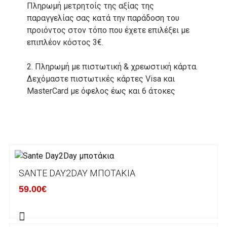
Πληρωμή μετρητοίς της αξίας της
παραγγελίας σας κατά την παράδοση του
προιόντος στον τόπο που έχετε επιλέξει με
επιπλέον κόστος 3€.
2. Πληρωμή με πιστωτική & χρεωστική κάρτα.
Δεχόμαστε πιστωτικές κάρτες Visa και
MasterCard με όφελος έως και 6 άτοκες
δόσεις. Οι συναλλαγές σας στο ηλεκτρονικό
μας κατάστημα πραγρατοποιούνται μέσα από
το ανώτατα ασφαλές περιβάλλον συναλλαγών
της Alpha bank .
3. Πληρωμή με κατάθεση σε Τραπεζικό
SANTE DAY2DAY ΜΠΟΤΆΚΙΑ
Λογαριασμό.
Μπορείτε να μεταφέρετε το ποσό οφειλής, σε
59.00€
κάποιον απο τους ακόλουθους τραπεζικούς
λογαριασμούς: