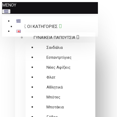
Σημείωση:
ΜΕΝΟΥ
Αυτός
ο
ιστότοπος
ΟΛΕΣ ΟΙ ΚΑΤΗΓΟΡΙΕΣ
περιλαμβάνει
ένα
ΓΥΝΑΙΚΕΙΑ ΠΑΠΟΥΤΣΙΑ
σύστημα
προσβασιμότητας.
Σανδάλια
Εσπαντρτίγιες
Νέες Αφίξεις
Φλατ
Αθλητικά
Μπότες
Μποτάκια