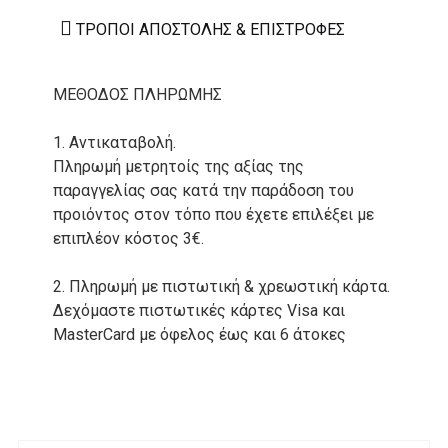
ΤΡΌΠΟΙ ΑΠΟΣΤΟΛΉΣ & ΕΠΙΣΤΡΟΦΈΣ
ΜΕΘΟΔΟΣ ΠΛΗΡΩΜΗΣ
1. Αντικαταβολή.
Πληρωμή μετρητοίς της αξίας της
παραγγελίας σας κατά την παράδοση του
προιόντος στον τόπο που έχετε επιλέξει με
επιπλέον κόστος 3€.
2. Πληρωμή με πιστωτική & χρεωστική κάρτα.
Δεχόμαστε πιστωτικές κάρτες Visa και
MasterCard με όφελος έως και 6 άτοκες
δόσεις. Οι συναλλαγές σας στο ηλεκτρονικό
μας κατάστημα πραγρατοποιούνται μέσα από
το ανώτατα ασφαλές περιβάλλον συναλλαγών
της Alpha bank .