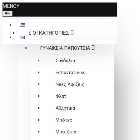
Σημείωση:
ΜΕΝΟΥ
Αυτός
ο
ιστότοπος
ΟΛΕΣ ΟΙ ΚΑΤΗΓΟΡΙΕΣ
περιλαμβάνει
ένα
ΓΥΝΑΙΚΕΙΑ ΠΑΠΟΥΤΣΙΑ
σύστημα
προσβασιμότητας.
Σανδάλια
Εσπαντρτίγιες
Νέες Αφίξεις
Φλατ
Αθλητικά
Μπότες
Μποτάκια