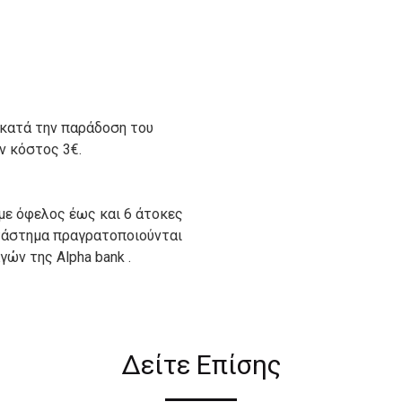
 κατά την παράδοση του
ον κόστος 3€.
με όφελος έως και 6 άτοκες
ατάστημα πραγρατοποιούνται
ών της Alpha bank .
ιον απο τους ακόλουθους
Δείτε Επίσης