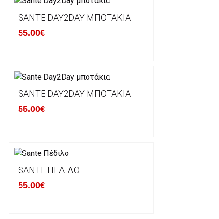
SANTE DAY2DAY ΜΠΟΤΆΚΙΑ
Έχετε το δικαίωμα να επιστρέψετε το προιόν που π
δεκατεσσάρων (14) ημερολογιακών ημερών και να ζ
55.00€
του με άλλο μέγεθος ή άλλο προιόν.
Βασική προυπόθεση για την επιστροφή του προιόντος
αρχική του κατάσταση, στην αρχική του συσκευασία κ
φθορά σε αυτό. Προϊόντα που στέλνονται χωρίς εξω
προστατεύει το επίσημο κουτί του προϊόντος αλλά κα
SANTE DAY2DAY ΜΠΟΤΆΚΙΑ
γίνονται δεκτά από την εταιρία μας και θα επιστρέ
55.00€
Επίσης, πρέπει να υπάρχει και η απόδειξη λιανικής 
Οι αλλαγές γίνονται πάντα με βάση τις τρέχουσες τι
Σε περίπτωση που επιλέξετε να σας αποσταλεί νέο
SANTE ΠΈΔΙΛΟ
μπορείτε να επικοινωνήσετε μαζί μας για την πραγμ
Επιστρέφετε το προϊόν με τηv ACS Courier με δικά μ
55.00€
παραλάβουμε το δέμα σας, αποστέλλεται η αλλαγή σα
περίπτωπη που θέλετε να προβείτε σε 2η αλλαγή υπ