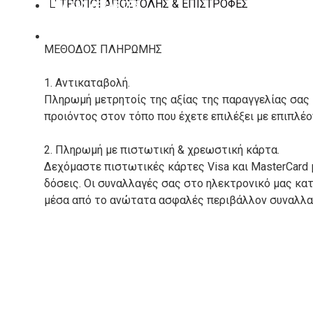
ΤΡΌΠΟΙ ΑΠΟΣΤΟΛΉΣ & ΕΠΙΣΤΡΟΦΈΣ
ΚΑΤΑΣΚΕΥΑΣΤΕΣ
ΕΠΙΚΟΙΝΩΝΙΑ
ΜΕΘΟΔΟΣ ΠΛΗΡΩΜΗΣ
1. Αντικαταβολή.
Πληρωμή μετρητοίς της αξίας της παραγγελίας σας
προιόντος στον τόπο που έχετε επιλέξει με επιπλέ
2. Πληρωμή με πιστωτική & χρεωστική κάρτα.
Δεχόμαστε πιστωτικές κάρτες Visa και MasterCard 
δόσεις. Οι συναλλαγές σας στο ηλεκτρονικό μας κ
μέσα από το ανώτατα ασφαλές περιβάλλον συναλλαγ
3. Πληρωμή με κατάθεση σε Τραπεζικό Λογαριασμό.
Μπορείτε να μεταφέρετε το ποσό οφειλής, σε κάπο
τραπεζικούς λογαριασμούς:
Alpha bank: GR4001402880288002002005983