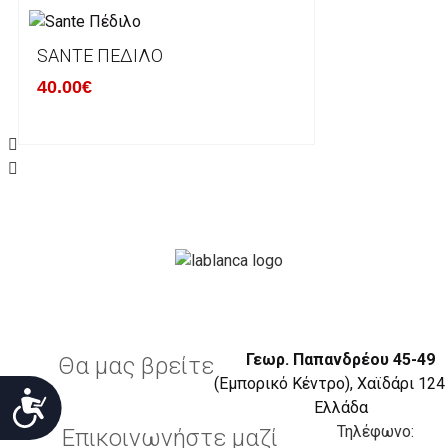
ΔΙΚΑΙΩΜΑ ΥΠΑΝΑΧΩΡΗΣΗΣ-ΕΠΙΣΤΡΟΦΗ ΧΡΗΜΑΤΩ
SANTE ΠΈΔΙΛΟ
40.00€
Η επιστροφή χρημάτων ακολουθείται στις παρακάτ
Το προϊόν θα πρέπει να βρίσκεται στην αρχική του 
είχε κατά την παραλαβή από τον πελάτη. (όπως είχ
στον πελάτη) και να μην έχει υποστεί φθορές ή άλλ
Προϊόντα που στέλνονται χωρίς εξωτερική συσκευα
επίσημο κουτί του προϊόντος αλλά και το ίδιο το πρ
την εταιρία μας και θα επιστρέφονται πίσω στον πε
Το προϊόν θα πρέπει να συνοδεύεται από τα αντίστο
πελάτης έλαβε κατά την παραλαβή του (απόδειξη, τι
Γεωρ. Παπανδρέου 45-49
Θα μας βρείτε
(Εμπορικό Κέντρο), Χαϊδάρι 124
Προσιτότητα
Η επιστροφή θα πραγματοποιείται εντός 14 ημερών
Eλλάδα
λογαριασμό που θα υποδεικνύει ο πελάτης.
Τηλέφωνο:
Επικοινωνήστε μαζί