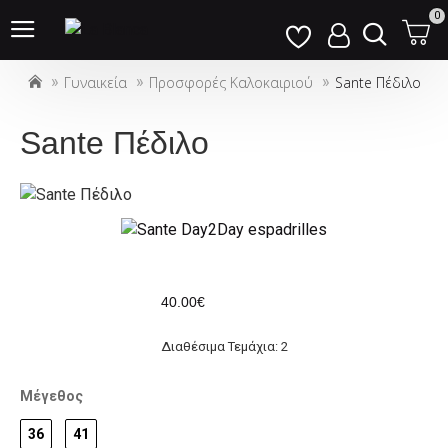
Σημείωση:
0
Αυτός
ο
Γυναικεία
Προσφορές Καλοκαιριού
Sante Πέδιλο
ιστότοπος
περιλαμβάνει
ένα
Sante Πέδιλο
σύστημα
προσβασιμότητας.
40.00€
Διαθέσιμα Τεμάχια: 2
Μέγεθος
36
41